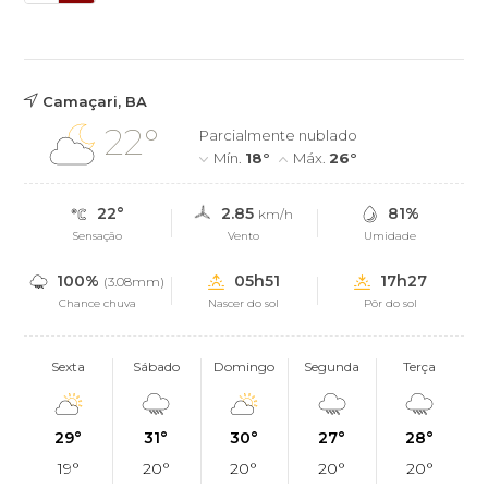
Camaçari, BA
22°
Parcialmente nublado
Mín.
18°
Máx.
26°
22°
2.85
81%
km/h
Sensação
Vento
Umidade
100%
05h51
17h27
(3.08mm)
Chance chuva
Nascer do sol
Pôr do sol
Sexta
Sábado
Domingo
Segunda
Terça
29°
31°
30°
27°
28°
19°
20°
20°
20°
20°