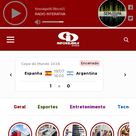
Encerrado
Copa do Mundo 2026
19/07
‹
›
Espanha
Argentina
16:00
1
x
0
Geral
Esportes
Entretenimento
Tecnolo