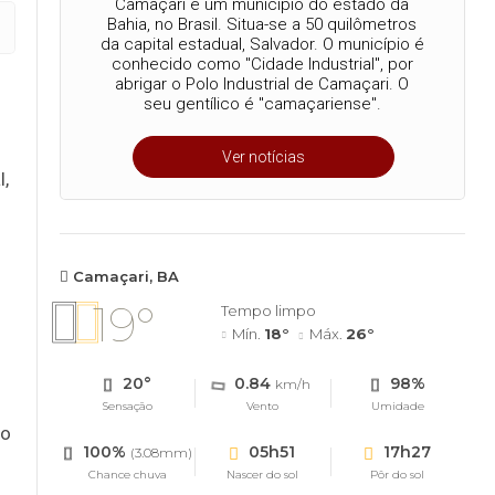
Camaçari é um município do estado da
Bahia, no Brasil. Situa-se a 50 quilômetros
da capital estadual, Salvador. O município é
conhecido como "Cidade Industrial", por
abrigar o Polo Industrial de Camaçari. O
seu gentílico é "camaçariense".
Ver notícias
l,
Camaçari, BA
19°
Tempo limpo
Mín.
18°
Máx.
26°
20°
0.84
98%
km/h
Sensação
Vento
Umidade
 o
100%
05h51
17h27
(3.08mm)
Chance chuva
Nascer do sol
Pôr do sol