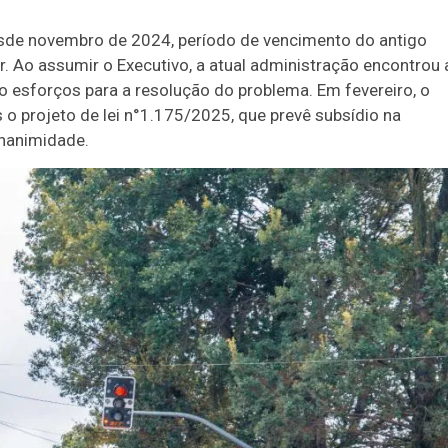
esde novembro de 2024, período de vencimento do antigo
r. Ao assumir o Executivo, a atual administração encontrou 
 esforços para a resolução do problema. Em fevereiro, o
 projeto de lei n°1.175/2025, que prevê subsídio na
unanimidade.
Duplasena
8/26)
Concurso 2992 (05/08/26)
2
27
33
10
14
16
21
30
31
0
56
61
Ver detalhes
74
93