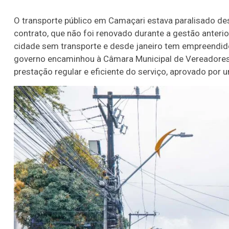
O transporte público em Camaçari estava paralisado d
contrato, que não foi renovado durante a gestão anterio
cidade sem transporte e desde janeiro tem empreendido
governo encaminhou à Câmara Municipal de Vereadores o
prestação regular e eficiente do serviço, aprovado por 
Lotofácil
Lotomania
o 3754 (05/08/26)
Concurso 2959 (05/0
05
07
08
11
05
08
10
12
2
16
20
21
23
35
36
43
49
5
25
63
64
65
70
er detalhes
Ver detalhes