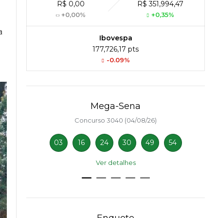
R$ 0,00
R$ 351,994,47
+0,00%
+0,35%
a
Ibovespa
177,726,17 pts
-0.09%
Mega-Sena
Concurso 3040 (04/08/26)
03
16
24
30
49
54
Ver detalhes