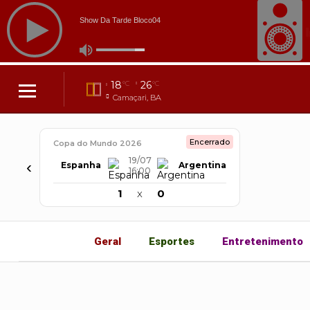
18
26
°C
°C
Camaçari, BA
Encerrado
Copa do Mundo 2026
19/07
‹
Espanha
Argentina
16:00
1
x
0
Geral
Esportes
Entretenimento