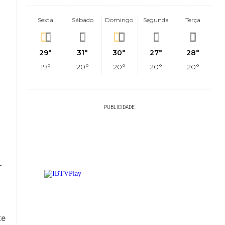
Sexta
Sábado
Domingo
Segunda
Terça
29°
31°
30°
27°
28°
19°
20°
20°
20°
20°
.
PUBLICIDADE
-
te