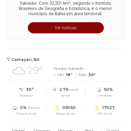
Salvador. Com 32,201 km², segundo o Instituto
Brasileiro de Geografia e Estatística, é o menor
município da Bahia em área territorial.
Ver notícias
Camaçari, BA
29°
Tempo nublado
Mín.
18°
Máx.
30°
30°
2.79
50%
km/h
Sensação
Vento
Umidade
0%
05h50
17h27
(0mm)
Chance chuva
Nascer do sol
Pôr do sol
Sábado
Domingo
Segunda
Terça
Quarta