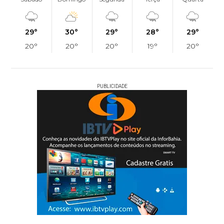
29°
30°
29°
28°
29°
20°
20°
20°
19°
20°
PUBLICIDADE