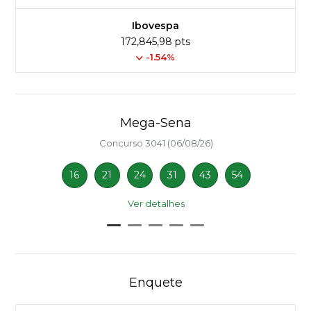
Ibovespa
172,845,98 pts
-1.54%
Mega-Sena
Concurso 3041 (06/08/26)
16
21
24
31
43
54
Ver detalhes
Enquete