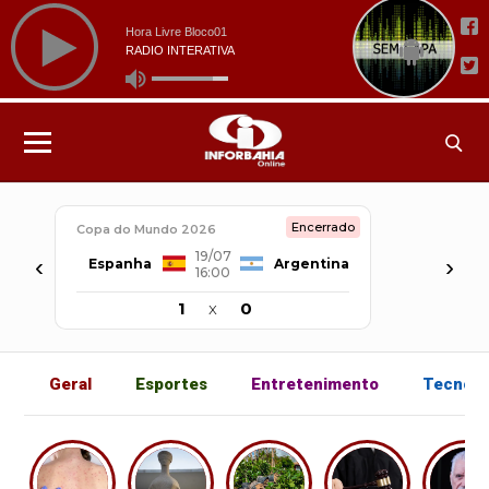
Encerrado
Copa do Mundo 2026
19/07
‹
›
Espanha
Argentina
16:00
1
x
0
Geral
Esportes
Entretenimento
Tecnolo