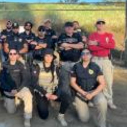
0
56
61
Ver detalhes
74
93