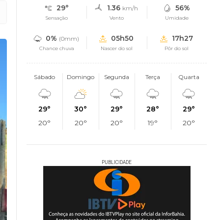
29°
1.36
56%
km/h
Sensação
Vento
Umidade
0%
05h50
17h27
(0mm)
Chance chuva
Nascer do sol
Pôr do sol
Sábado
Domingo
Segunda
Terça
Quarta
29°
30°
29°
28°
29°
20°
20°
20°
19°
20°
PUBLICIDADE