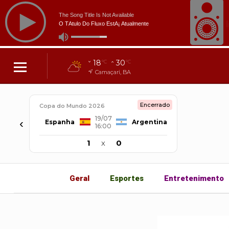
18
30
°C
°C
Camaçari, BA
Encerrado
Copa do Mundo 2026
19/07
‹
Espanha
Argentina
16:00
1
x
0
Geral
Esportes
Entretenimento