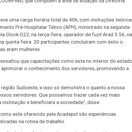
 (COORPINs) que compõem a área de atuação da Diretoria
eve uma carga horária total de 40h, com instruções teórica
mento Pré-Hospitalar Tático (APH), ministrado na segunda-
a Glock G22, na terça-feira; operador de fuzil Arad 5.56, na
na quinta-feira. 20 participantes concluíram com êxito o
oras eram mulheres.
 ressaltou que capacitações como esta no interior do estad
m aprimorar o conhecimento dos servidores, promovendo a
 região Sudoeste, e isso só demonstra o quanto a nossa
ossos servidores. Que possamos trazer cada vez mais
instituição e beneficiará a sociedade”, disse.
 como este oferecido pela Acadepol são experiências
licadas na rotina de trabalho.