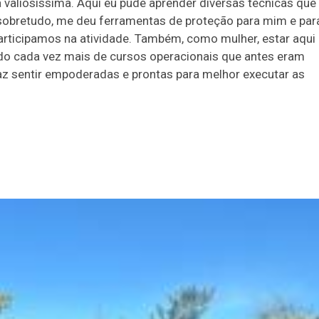
a valiosíssima. Aqui eu pude aprender diversas técnicas que
, sobretudo, me deu ferramentas de proteção para mim e par
articipamos na atividade. Também, como mulher, estar aqui
o cada vez mais de cursos operacionais que antes eram
az sentir empoderadas e prontas para melhor executar as
Duplasena
8/26)
Concurso 2992 (05/08/26)
2
27
33
10
14
16
21
30
31