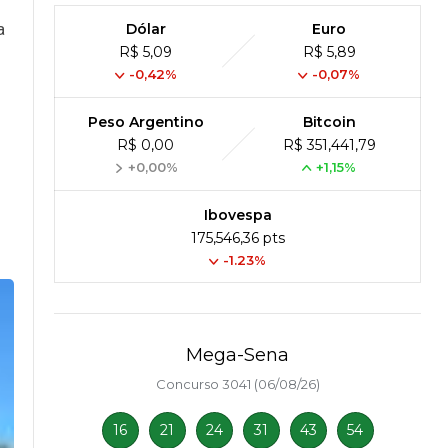
a
Dólar
Euro
R$ 5,09
R$ 5,89
-0,42%
-0,07%
Peso Argentino
Bitcoin
R$ 0,00
R$ 351,441,79
+0,00%
+1,15%
Ibovespa
175,546,36 pts
-1.23%
Mega-Sena
Concurso 3041 (06/08/26)
16
21
24
31
43
54