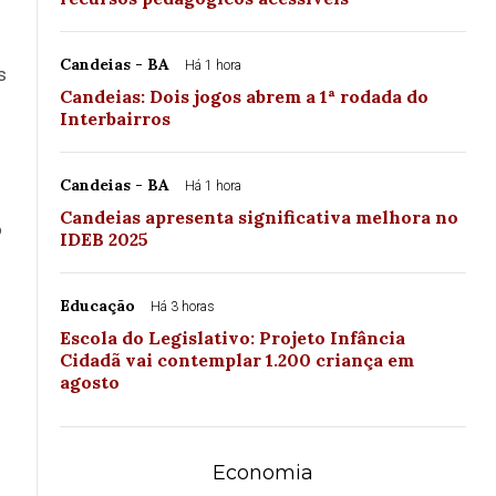
Candeias - BA
Há 1 hora
s
Candeias: Dois jogos abrem a 1ª rodada do
Interbairros
Candeias - BA
Há 1 hora
Candeias apresenta significativa melhora no
o
IDEB 2025
Educação
Há 3 horas
Escola do Legislativo: Projeto Infância
Cidadã vai contemplar 1.200 criança em
agosto
Economia