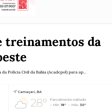
e treinamentos da
oeste
a Polícia Civil da Bahia (Acadepol) para ap...
Camaçari, BA
28°
Parcialmente nublado
Mín.
18°
Máx.
30°