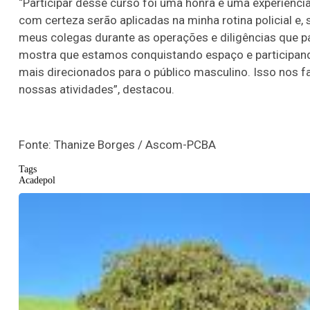
“Participar desse curso foi uma honra e uma experiênci
com certeza serão aplicadas na minha rotina policial e
meus colegas durante as operações e diligências que p
mostra que estamos conquistando espaço e participand
mais direcionados para o público masculino. Isso nos f
nossas atividades”, destacou.
Fonte: Thanize Borges / Ascom-PCBA
Tags
Acadepol
Lotofácil
Lotomania
o 3755 (06/08/26)
Concurso 2959 (05/0
07
08
09
11
05
08
10
12
2