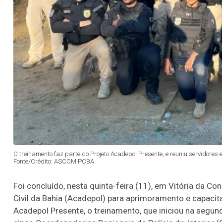
O treinamento faz parte do Projeto Acadepol Presente, e reuniu servidor
Fonte/Crédito: ASCOM PCBA
Foi concluído, nesta quinta-feira (11), em Vitória da C
Civil da Bahia (Acadepol) para aprimoramento e capaci
Acadepol Presente, o treinamento, que iniciou na segund