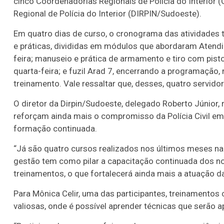
cinco Coordenadorias Regionais de Polícia do Interior
Regional de Polícia do Interior (DIRPIN/Sudoeste).
Em quatro dias de curso, o cronograma das atividades t
e práticas, divididas em módulos que abordaram Atendi
feira; manuseio e prática de armamento e tiro com pistol
quarta-feira; e fuzil Arad 7, encerrando a programação, 
treinamento. Vale ressaltar que, desses, quatro servid
O diretor da Dirpin/Sudoeste, delegado Roberto Júnior,
reforçam ainda mais o compromisso da Polícia Civil e
formação continuada.
“Já são quatro cursos realizados nos últimos meses na
gestão tem como pilar a capacitação continuada dos n
treinamentos, o que fortalecerá ainda mais a atuação da 
Para Mônica Celir, uma das participantes, treinamentos
valiosas, onde é possível aprender técnicas que serão ap