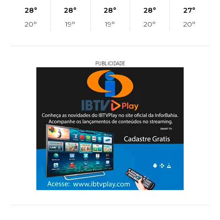
28°
28°
28°
28°
27°
20°
19°
19°
20°
20°
PUBLICIDADE