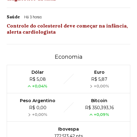
Saúde
Há 3 horas
Controle do colesterol deve começar na infância,
alerta cardiologista
Economia
Dólar
Euro
R$ 5,08
R$ 5,87
+0,04%
+0,00%
Peso Argentino
Bitcoin
R$ 0,00
R$ 350,393,16
+0,00%
+0,09%
Ibovespa
172,513,42 pts