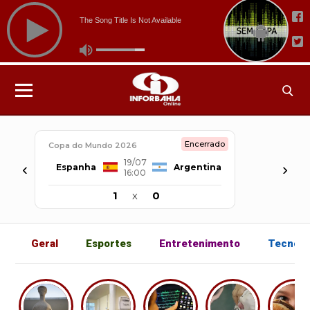
Encerrado
Copa do Mundo 2026
19/07
‹
›
Espanha
Argentina
16:00
1
x
0
Geral
Esportes
Entretenimento
Tecnolo