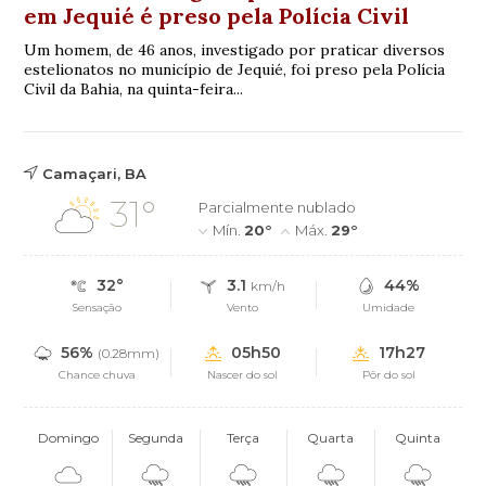
em Jequié é preso pela Polícia Civil
Um homem, de 46 anos, investigado por praticar diversos
estelionatos no município de Jequié, foi preso pela Polícia
Civil da Bahia, na quinta-feira...
Camaçari, BA
31°
Parcialmente nublado
Mín.
20°
Máx.
29°
32°
3.1
44%
km/h
Sensação
Vento
Umidade
56%
05h50
17h27
(0.28mm)
Chance chuva
Nascer do sol
Pôr do sol
Domingo
Segunda
Terça
Quarta
Quinta