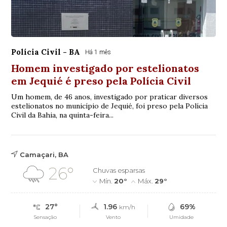
Polícia Civil - BA
Há 1 mês
Homem investigado por estelionatos
em Jequié é preso pela Polícia Civil
Um homem, de 46 anos, investigado por praticar diversos
estelionatos no município de Jequié, foi preso pela Polícia
Civil da Bahia, na quinta-feira...
Camaçari, BA
26°
Chuvas esparsas
Mín.
20°
Máx.
29°
27°
1.96
69%
km/h
Sensação
Vento
Umidade