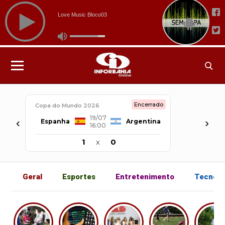
Encerrado
Copa do Mundo 2026
19/07
‹
›
Espanha
Argentina
16:00
1
x
0
Geral
Esportes
Entretenimento
Tecnolo