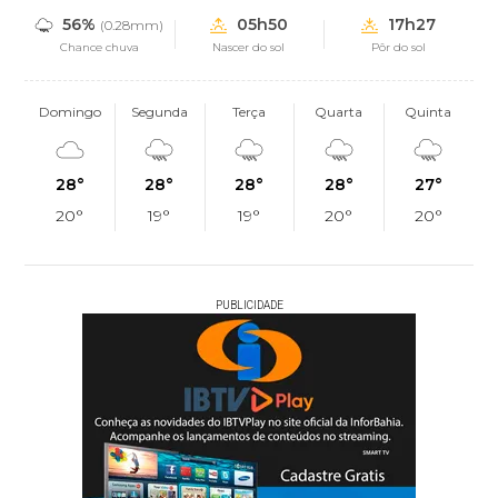
56%
05h50
17h27
(0.28mm)
Chance chuva
Nascer do sol
Pôr do sol
Domingo
Segunda
Terça
Quarta
Quinta
28°
28°
28°
28°
27°
20°
19°
19°
20°
20°
PUBLICIDADE