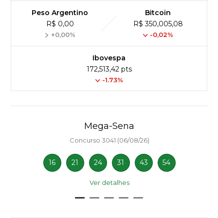
Peso Argentino
Bitcoin
R$ 0,00
R$ 350,005,08
+0,00%
-0,02%
Ibovespa
172,513,42 pts
-1.73%
Mega-Sena
Concurso 3041 (06/08/26)
16
21
24
31
43
54
Ver detalhes