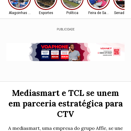
Alagoinhas - BA
Esportes
Política
Feira de Santana-BA
Senado Fe
PUBLICIDADE
Mediasmart e TCL se unem
em parceria estratégica para
CTV
A mediasmart, uma empresa do grupo Affle, se une