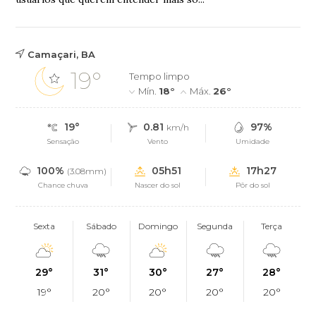
Camaçari, BA
19°
Tempo limpo
Mín.
18°
Máx.
26°
19°
0.81
97%
km/h
Sensação
Vento
Umidade
100%
05h51
17h27
(3.08mm)
Chance chuva
Nascer do sol
Pôr do sol
Sexta
Sábado
Domingo
Segunda
Terça
29°
31°
30°
27°
28°
19°
20°
20°
20°
20°