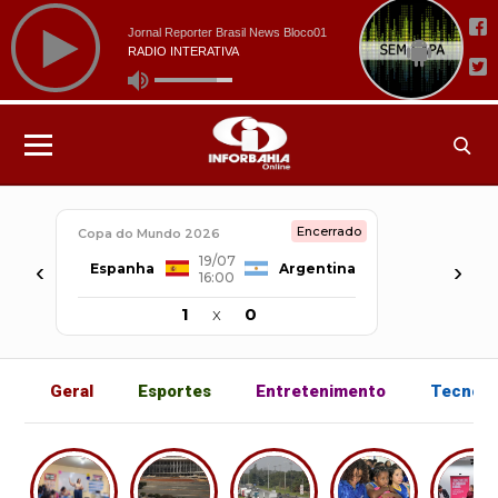
Encerrado
Copa do Mundo 2026
19/07
‹
›
Espanha
Argentina
16:00
1
x
0
Geral
Esportes
Entretenimento
Tecnolo