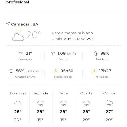
profissional
Camaçari, BA
20°
Parcialmente nublado
Mín.
20°
Máx.
29°
21°
1.08
98%
km/h
Sensação
Vento
Umidade
56%
05h50
17h27
(0.28mm)
Chance chuva
Nascer do sol
Pôr do sol
Domingo
Segunda
Terça
Quarta
Quinta
28°
28°
28°
28°
27°
20°
19°
19°
20°
20°