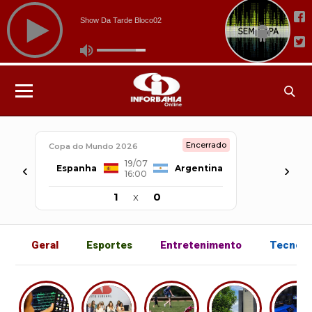
Encerrado
Copa do Mundo 2026
19/07
‹
›
Espanha
Argentina
16:00
1
x
0
Geral
Esportes
Entretenimento
Tecnolo