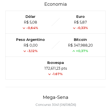
Economia
Dólar
Euro
R$ 5,08
R$ 5,87
-0,64%
-0,33%
Peso Argentino
Bitcoin
R$ 0,00
R$ 347,988,20
-3,12%
+0,37%
Ibovespa
172,611,23 pts
-1.67%
Mega-Sena
Concurso 3041 (06/08/26)