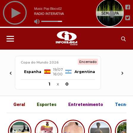
Encerrado
Copa do Mundo 2026
19/07
‹
›
Espanha
Argentina
16:00
1
x
0
Geral
Esportes
Entretenimento
Tecnolo