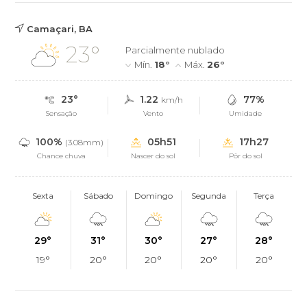
Camaçari, BA
23°
Parcialmente nublado
Mín.
18°
Máx.
26°
23°
1.22
77%
km/h
Sensação
Vento
Umidade
100%
05h51
17h27
(3.08mm)
Chance chuva
Nascer do sol
Pôr do sol
Sexta
Sábado
Domingo
Segunda
Terça
29°
31°
30°
27°
28°
19°
20°
20°
20°
20°