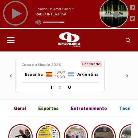
Encerrado
Copa do Mundo 2026
19/07
‹
›
Espanha
Argentina
16:00
1
x
0
Geral
Esportes
Entretenimento
Tecnolo