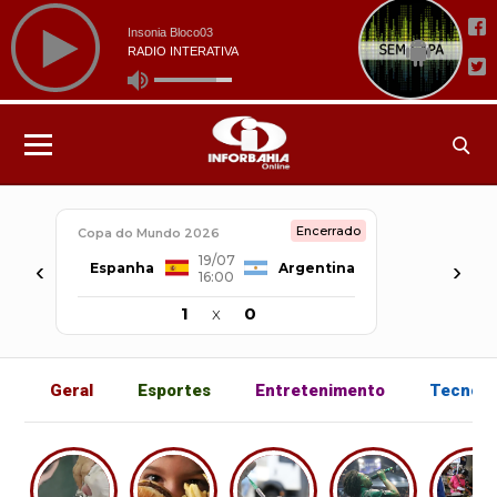
Encerrado
Copa do Mundo 2026
19/07
‹
›
Espanha
Argentina
16:00
1
x
0
Geral
Esportes
Entretenimento
Tecnolo