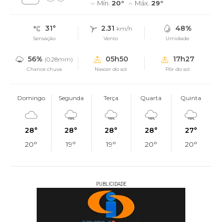
Mín.
20°
Máx.
29°
31°
2.31
48%
km/h
Sensação
Vento
Umidade
56%
05h50
17h27
(0.28mm)
Chance chuva
Nascer do sol
Pôr do sol
Domingo
Segunda
Terça
Quarta
Quinta
28°
28°
28°
28°
27°
20°
19°
19°
20°
20°
PUBLICIDADE