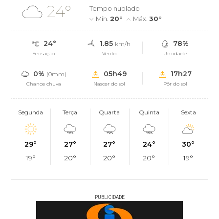
24°
Tempo nublado
Mín.
20°
Máx.
30°
24°
1.85
78%
km/h
Sensação
Vento
Umidade
0%
05h49
17h27
(0mm)
Chance chuva
Nascer do sol
Pôr do sol
Segunda
Terça
Quarta
Quinta
Sexta
29°
27°
27°
24°
30°
19°
20°
20°
20°
19°
PUBLICIDADE