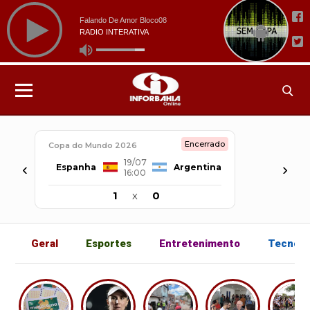
Encerrado
Copa do Mundo 2026
19/07
‹
›
Espanha
Argentina
16:00
1
x
0
Geral
Esportes
Entretenimento
Tecnolo