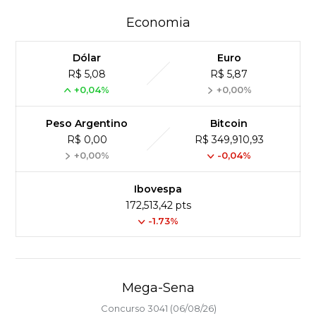
Economia
Dólar
Euro
R$ 5,08
R$ 5,87
+0,04%
+0,00%
Peso Argentino
Bitcoin
R$ 0,00
R$ 349,910,93
+0,00%
-0,04%
Ibovespa
172,513,42 pts
-1.73%
Mega-Sena
Concurso 3041 (06/08/26)