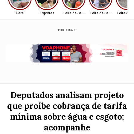
Geral
Esportes
Feira de Santana-BA
Feira de Santana-BA
Feira de 
PUBLICIDADE
Deputados analisam projeto
que proíbe cobrança de tarifa
mínima sobre água e esgoto;
acompanhe