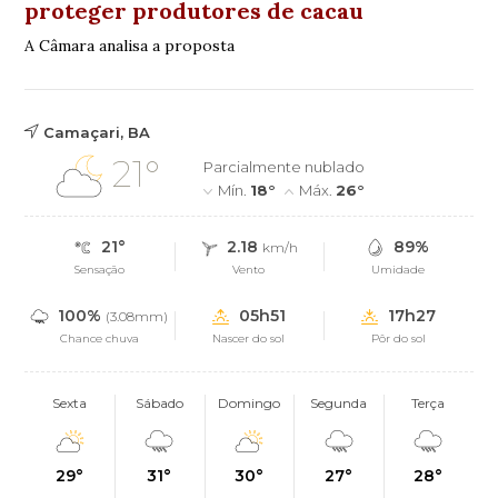
proteger produtores de cacau
A Câmara analisa a proposta
Camaçari, BA
21°
Parcialmente nublado
Mín.
18°
Máx.
26°
21°
2.18
89%
km/h
Sensação
Vento
Umidade
100%
05h51
17h27
(3.08mm)
Chance chuva
Nascer do sol
Pôr do sol
Sexta
Sábado
Domingo
Segunda
Terça
29°
31°
30°
27°
28°