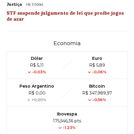
Justiça
Há 3 horas
STF suspende julgamento de lei que proíbe jogos
de azar
Economia
Dólar
Euro
R$ 5,11
R$ 5,89
-0,03%
-0,06%
Peso Argentino
Bitcoin
R$ 0,00
R$ 347,989,97
+0,00%
-0,56%
Ibovespa
175,546,36 pts
-1.23%