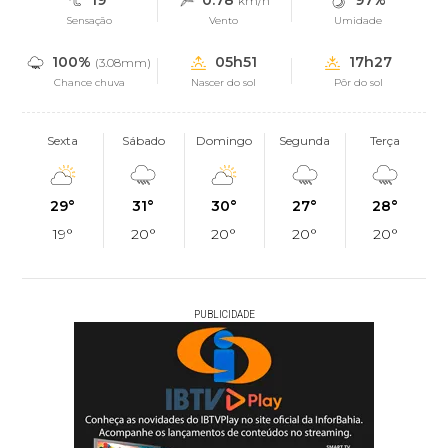
19°
0.78
97%
km/h
Sensação
Vento
Umidade
100%
05h51
17h27
(3.08mm)
Chance chuva
Nascer do sol
Pôr do sol
Sexta
Sábado
Domingo
Segunda
Terça
29°
31°
30°
27°
28°
19°
20°
20°
20°
20°
PUBLICIDADE