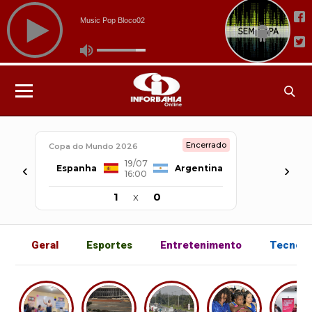
Encerrado
Copa do Mundo 2026
19/07
‹
›
Espanha
Argentina
16:00
1
x
0
Geral
Esportes
Entretenimento
Tecnolo