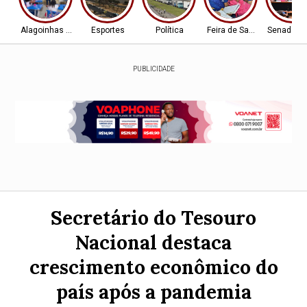
Alagoinhas - BA
Esportes
Política
Feira de Santana-BA
Senado Fe
PUBLICIDADE
Secretário do Tesouro
Nacional destaca
crescimento econômico do
país após a pandemia