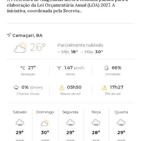
elaboração da Lei Orçamentária Anual (LOA) 2027. A
iniciativa, coordenada pela Secreta...
Camaçari, BA
26°
Parcialmente nublado
Mín.
18°
Máx.
30°
27°
1.47
66%
km/h
Sensação
Vento
Umidade
0%
05h50
17h27
(0mm)
Chance chuva
Nascer do sol
Pôr do sol
Sábado
Domingo
Segunda
Terça
Quarta
29°
30°
29°
28°
29°