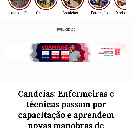
Lauro de Freitas
Candeias - BA
Candeias - BA
Educação
Direitos
PUBLICIDADE
Candeias: Enfermeiras e
técnicas passam por
capacitação e aprendem
novas manobras de