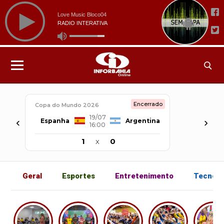
Encerrado
Copa do Mundo 2026
19/07
‹
›
Espanha
Argentina
16:00
1
x
0
Geral
Esportes
Entretenimento
Tecnolo