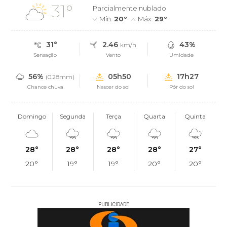
31°
Parcialmente nublado
Mín.
20°
Máx.
29°
31°
2.46
43%
km/h
Sensação
Vento
Umidade
56%
05h50
17h27
(0.28mm)
Chance chuva
Nascer do sol
Pôr do sol
Domingo
Segunda
Terça
Quarta
Quinta
28°
28°
28°
28°
27°
20°
19°
19°
20°
20°
PUBLICIDADE