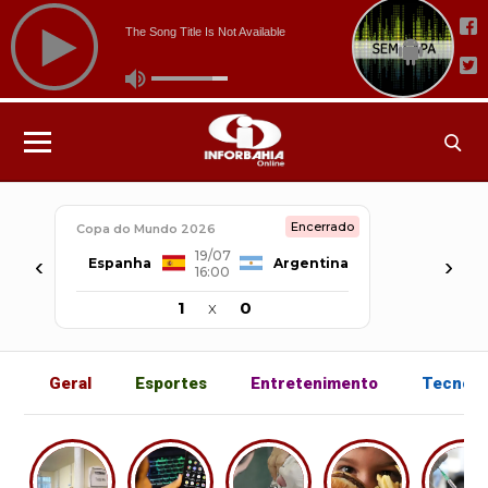
Encerrado
Copa do Mundo 2026
19/07
‹
›
Espanha
Argentina
16:00
1
x
0
Geral
Esportes
Entretenimento
Tecnolo