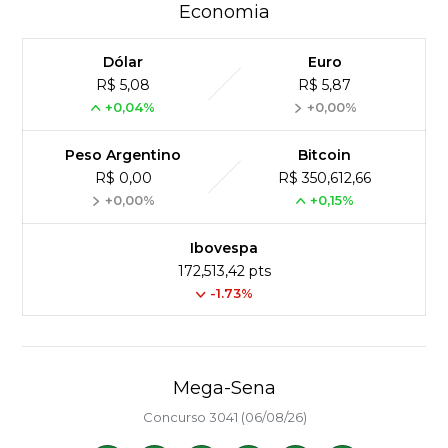
Economia
Dólar
Euro
R$ 5,08
R$ 5,87
+0,04%
+0,00%
Peso Argentino
Bitcoin
R$ 0,00
R$ 350,612,66
+0,00%
+0,15%
Ibovespa
172,513,42 pts
-1.73%
Mega-Sena
Concurso 3041 (06/08/26)