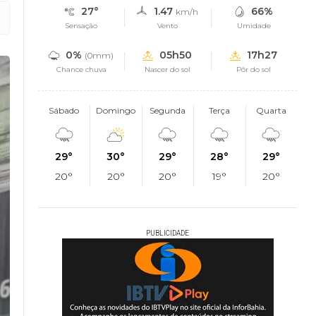
27°
1.47
66%
km/h
Sensação
Vento
Umidade
0%
05h50
17h27
(0mm)
Chance chuva
Nascer do sol
Pôr do sol
Sábado
Domingo
Segunda
Terça
Quarta
29°
30°
29°
28°
29°
20°
20°
20°
19°
20°
PUBLICIDADE