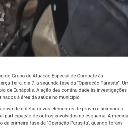
0
56
61
Ver detalhes
74
93
eio do Grupo de Atuação Especial de Combate às
erça-feira, dia 7, a segunda fase da "Operação Parasita”. U
o de Eunápolis. A ação deu continuidade às investigações
inados à área da saúde no município.
jetivo de coletar novos elementos de prova relacionados
vel participação de outros envolvidos no esquema. A medid
o da primeira fase da "Operação Parasita", quando foram