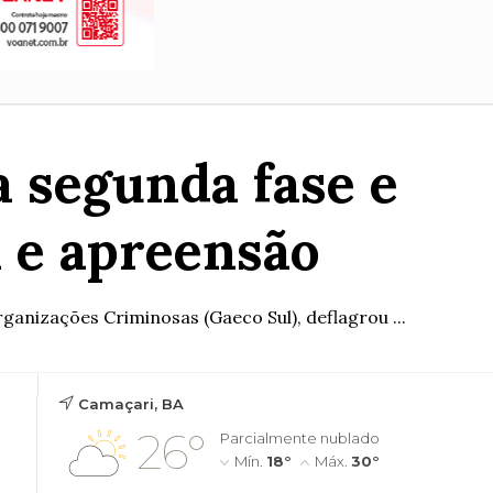
a segunda fase e
 e apreensão
anizações Criminosas (Gaeco Sul), deflagrou ...
Camaçari, BA
26°
Parcialmente nublado
Mín.
18°
Máx.
30°