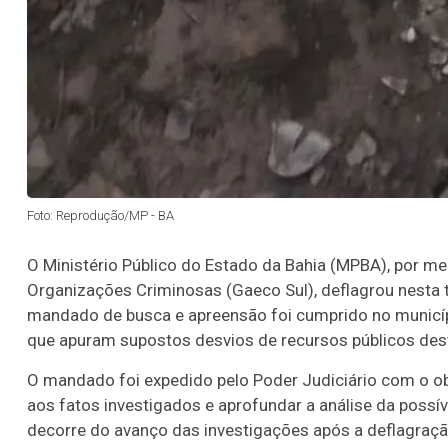
20
22
23
24
35
36
43
49
5
25
63
64
65
70
er detalhes
Ver detalhes
Foto: Reprodução/MP - BA
O Ministério Público do Estado da Bahia (MPBA), por m
Organizações Criminosas (Gaeco Sul), deflagrou nesta t
mandado de busca e apreensão foi cumprido no municípi
que apuram supostos desvios de recursos públicos dest
O mandado foi expedido pelo Poder Judiciário com o ob
aos fatos investigados e aprofundar a análise da possí
decorre do avanço das investigações após a deflagraçã