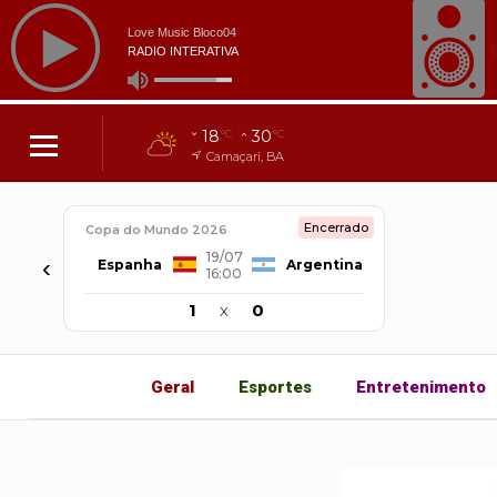
18
30
°C
°C
Camaçari, BA
Encerrado
Copa do Mundo 2026
19/07
‹
Espanha
Argentina
16:00
1
x
0
Geral
Esportes
Entretenimento