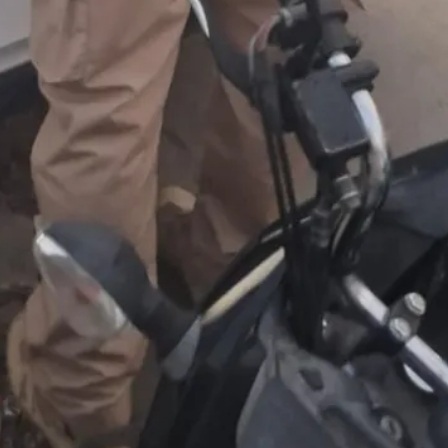
Duplasena
8/26)
Concurso 2992 (05/08/26)
2
27
33
10
14
16
21
30
31