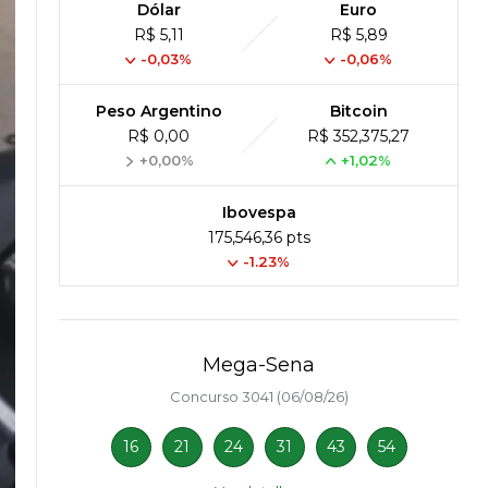
Dólar
Euro
R$ 5,11
R$ 5,89
-0,03%
-0,06%
Peso Argentino
Bitcoin
R$ 0,00
R$ 352,375,27
+0,00%
+1,02%
Ibovespa
175,546,36 pts
-1.23%
Mega-Sena
Concurso 3041 (06/08/26)
16
21
24
31
43
54