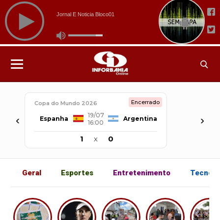
Encerrado
Copa do Mundo 2026
19/07
‹
›
Espanha
Argentina
16:00
1
x
0
Geral
Esportes
Entretenimento
Tecnolo