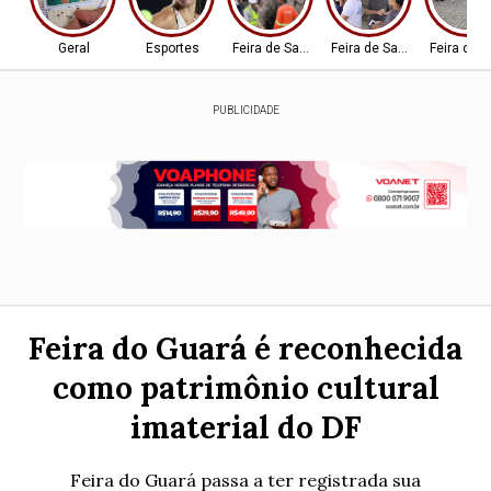
Geral
Esportes
Feira de Santana-BA
Feira de Santana-BA
Feira de 
PUBLICIDADE
Feira do Guará é reconhecida
como patrimônio cultural
imaterial do DF
Feira do Guará passa a ter registrada sua