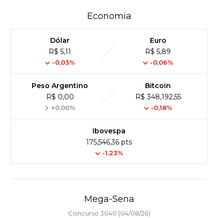
Economia
Dólar
Euro
R$ 5,11
R$ 5,89
-0,03%
-0,06%
Peso Argentino
Bitcoin
R$ 0,00
R$ 348,192,55
+0,00%
-0,18%
Ibovespa
175,546,36 pts
-1.23%
Mega-Sena
Concurso 3040 (04/08/26)