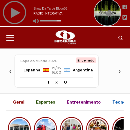
Encerrado
Copa do Mundo 2026
19/07
‹
›
Espanha
Argentina
16:00
1
x
0
Geral
Esportes
Entretenimento
Tecnolo