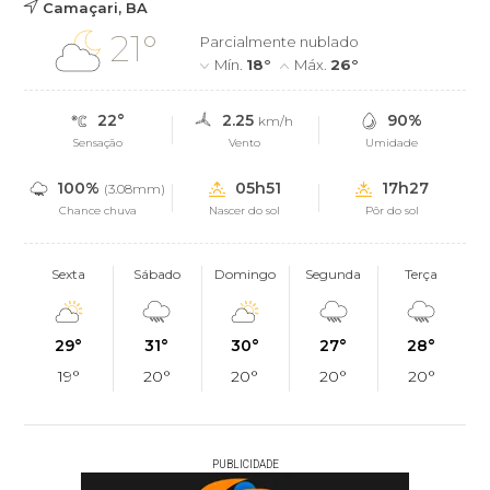
Camaçari, BA
21°
Parcialmente nublado
Mín.
18°
Máx.
26°
22°
2.25
90%
km/h
Sensação
Vento
Umidade
100%
05h51
17h27
(3.08mm)
Chance chuva
Nascer do sol
Pôr do sol
Sexta
Sábado
Domingo
Segunda
Terça
29°
31°
30°
27°
28°
19°
20°
20°
20°
20°
PUBLICIDADE