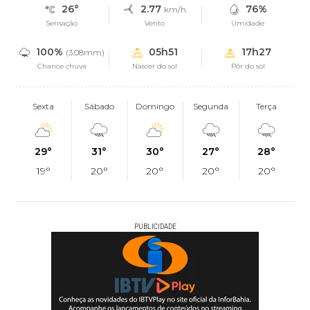
26°
2.77
76%
km/h
Sensação
Vento
Umidade
100%
05h51
17h27
(3.08mm)
Chance chuva
Nascer do sol
Pôr do sol
Sexta
Sábado
Domingo
Segunda
Terça
29°
31°
30°
27°
28°
19°
20°
20°
20°
20°
PUBLICIDADE