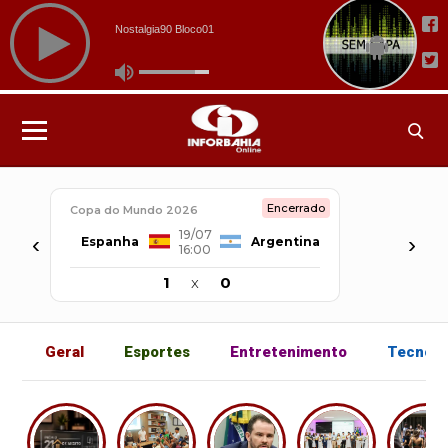
Encerrado
Copa do Mundo 2026
19/07
‹
›
Espanha
Argentina
16:00
1
x
0
Geral
Esportes
Entretenimento
Tecnolo