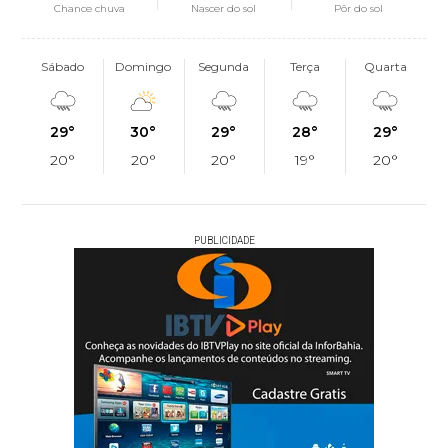
Chance chuva
Nascer do sol
Pôr do sol
Sábado
Domingo
Segunda
Terça
Quarta
29°
30°
29°
28°
29°
20°
20°
20°
19°
20°
PUBLICIDADE