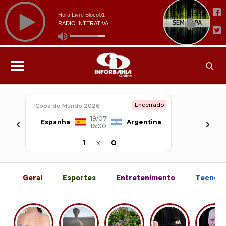
Encerrado
Copa do Mundo 2026
19/07
‹
›
Espanha
Argentina
16:00
1
x
0
Geral
Esportes
Entretenimento
Tecnolo