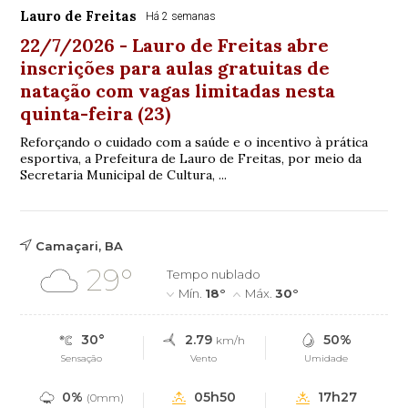
Lauro de Freitas
Há 2 semanas
22/7/2026 - Lauro de Freitas abre
inscrições para aulas gratuitas de
natação com vagas limitadas nesta
quinta-feira (23)
Reforçando o cuidado com a saúde e o incentivo à prática
esportiva, a Prefeitura de Lauro de Freitas, por meio da
Secretaria Municipal de Cultura, ...
Camaçari, BA
29°
Tempo nublado
Mín.
18°
Máx.
30°
30°
2.79
50%
km/h
Sensação
Vento
Umidade
0%
05h50
17h27
(0mm)