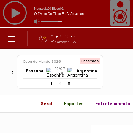
18
27
°C
°C
Camaçari, BA
Encerrado
Copa do Mundo 2026
19/07
‹
Espanha
Argentina
16:00
1
x
0
Geral
Esportes
Entretenimento