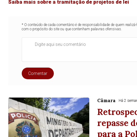
Saiba mais sobre a tramitação de projetos de lei
* O conteúdo de cada comentário é de responsabilidade de quem realizá-
com o propósito do site ou que contenham palavras ofensivas.
Comentar
Lotofácil
Lotomania
Câmara
Há 2 sema
o 3753 (04/08/26)
Concurso 2958 (03/0
Retrospe
06
08
09
14
03
04
07
11
1
repasse d
para a Po
19
21
22
24
33
38
71
73
7