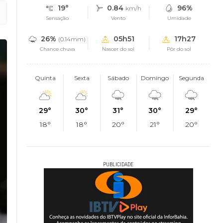
19°
0.84
96%
km/h
Sensação
Vento
Umidade
26%
05h51
17h27
(0.14mm)
Chance chuva
Nascer do sol
Pôr do sol
Quinta
Sexta
Sábado
Domingo
Segunda
29°
30°
31°
30°
29°
18°
18°
20°
21°
20°
PUBLICIDADE