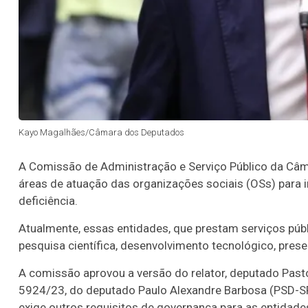
Kayo Magalhães/Câmara dos Deputados
A Comissão de Administração e Serviço Público da Câm
áreas de atuação das organizações sociais (OSs) para 
deficiência.
Atualmente, essas entidades, que prestam serviços púb
pesquisa científica, desenvolvimento tecnológico, prese
A comissão aprovou a versão do relator, deputado Pastor
5924/23, do deputado Paulo Alexandre Barbosa (PSD-SP
exige outros requisitos de governança para as entidad