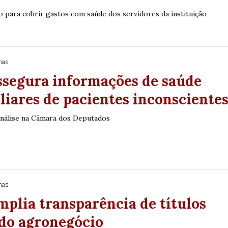
94
95
o para cobrir gastos com saúde dos servidores da instituição
nas
ssegura informações de saúde
liares de pacientes inconsciente
análise na Câmara dos Deputados
nas
mplia transparência de títulos
 do agronegócio