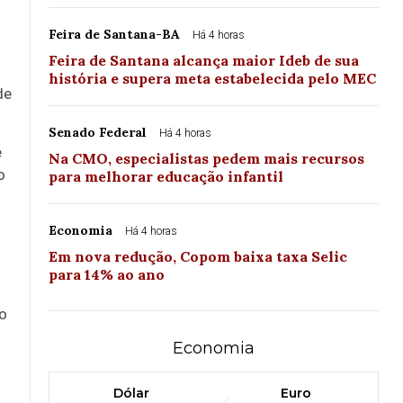
Feira de Santana-BA
Há 4 horas
Feira de Santana alcança maior Ideb de sua
história e supera meta estabelecida pelo MEC
de
Senado Federal
Há 4 horas
e
Na CMO, especialistas pedem mais recursos
o
para melhorar educação infantil
Economia
Há 4 horas
Em nova redução, Copom baixa taxa Selic
para 14% ao ano
ão
Economia
Dólar
Euro