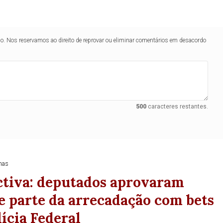
lo. Nos reservamos ao direito de reprovar ou eliminar comentários em desacordo
500
caracteres restantes.
Duplasena
nas
8/26)
Concurso 2991 (03/08/26)
ctiva: deputados aprovaram
2
21
26
03
23
24
27
37
38
e parte da arrecadação com bets
lícia Federal
4
78
80
Ver detalhes