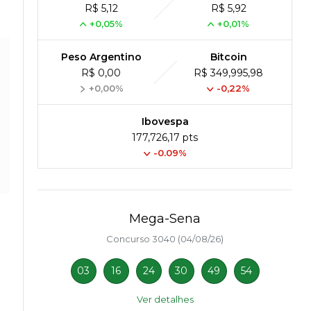
R$ 5,12
R$ 5,92
+0,05%
+0,01%
Peso Argentino
Bitcoin
R$ 0,00
R$ 349,995,98
+0,00%
-0,22%
Ibovespa
177,726,17 pts
-0.09%
Mega-Sena
Concurso 3040 (04/08/26)
03
16
24
30
49
54
Ver detalhes