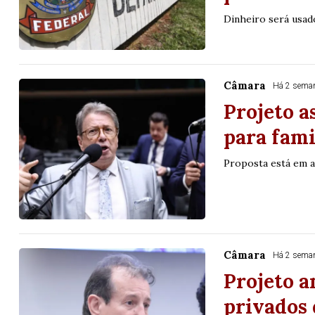
25
84
88
89
92
Dinheiro será usad
er detalhes
Ver detalhes
Câmara
Há 2 sema
Projeto a
para fami
Proposta está em 
Câmara
Há 2 sema
Projeto a
privados