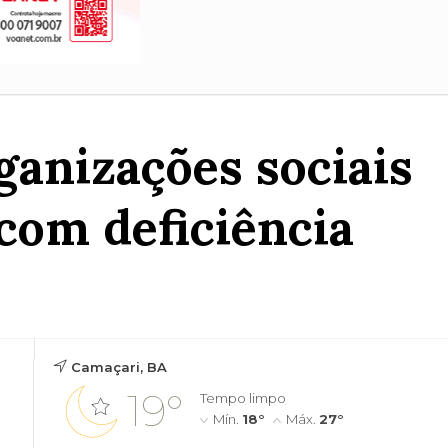
ganizações sociais
com deficiência
Camaçari, BA
19°
Tempo limpo
Mín.
18°
Máx.
27°