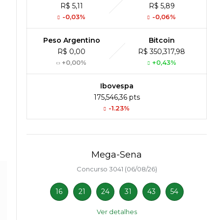
R$ 5,11
R$ 5,89
-0,03%
-0,06%
Peso Argentino
Bitcoin
R$ 0,00
R$ 350,317,98
+0,00%
+0,43%
Ibovespa
175,546,36 pts
-1.23%
Mega-Sena
Concurso 3041 (06/08/26)
16
21
24
31
43
54
Ver detalhes