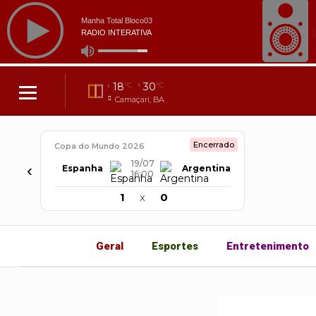
18
30
°C
°C
Camaçari, BA
Encerrado
Copa do Mundo 2026
19/07
‹
Espanha
Argentina
16:00
1
x
0
Geral
Esportes
Entretenimento