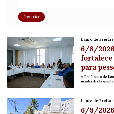
25
63
64
65
70
er detalhes
Ver detalhes
Comentar
Lauro de Freitas
6/8/2026 
fortalece
para pess
A Prefeitura de Lau
manhã desta quinta-
Lauro de Freitas
6/8/2026 