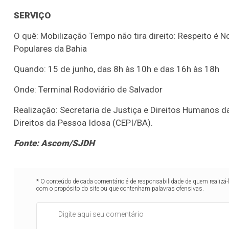
SERVIÇO
O quê: Mobilização Tempo não tira direito: Respeito é 
Populares da Bahia
Quando: 15 de junho, das 8h às 10h e das 16h às 18h
Onde: Terminal Rodoviário de Salvador
Realização: Secretaria de Justiça e Direitos Humanos da
Direitos da Pessoa Idosa (CEPI/BA).
Fonte: Ascom/SJDH
Lotofácil
Lotomania
o 3755 (06/08/26)
Concurso 2959 (05/0
* O conteúdo de cada comentário é de responsabilidade de quem realizá-
com o propósito do site ou que contenham palavras ofensivas.
07
08
09
11
05
08
10
12
2
20
22
23
24
35
36
43
49
5