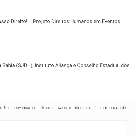
Nosso Direito! – Projeto Direitos Humanos em Eventos
 Bahia (SJDH), Instituto Aliança e Conselho Estadual dos
Duplasena
8/26)
Concurso 2992 (05/08/26)
lo. Nos reservamos ao direito de reprovar ou eliminar comentários em desacordo
2
27
33
10
14
16
21
30
31
0
56
61
Ver detalhes