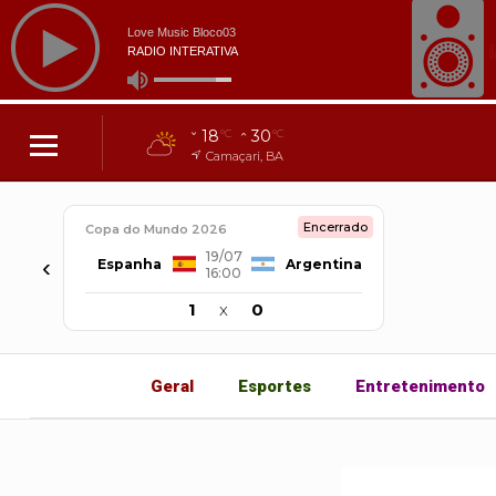
18
30
°C
°C
Camaçari, BA
Encerrado
Copa do Mundo 2026
19/07
‹
Espanha
Argentina
16:00
1
x
0
Geral
Esportes
Entretenimento