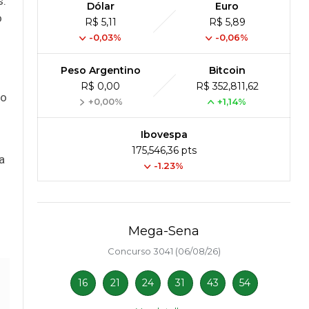
s.
Dólar
Euro
o
R$ 5,11
R$ 5,89
-0,03%
-0,06%
Peso Argentino
Bitcoin
R$ 0,00
R$ 352,811,62
do
+0,00%
+1,14%
Ibovespa
175,546,36 pts
a
-1.23%
Mega-Sena
Concurso 3041 (06/08/26)
16
21
24
31
43
54