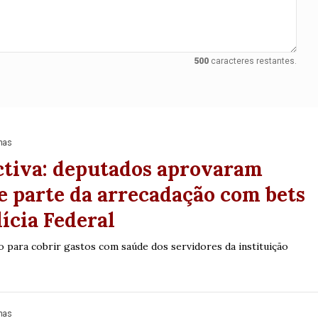
0
56
61
Ver detalhes
74
93
500
caracteres restantes.
nas
ctiva: deputados aprovaram
e parte da arrecadação com bets
lícia Federal
o para cobrir gastos com saúde dos servidores da instituição
nas