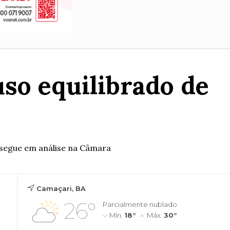
so equilibrado de
s
 segue em análise na Câmara
Camaçari, BA
26°
Parcialmente nublado
Mín.
18°
Máx.
30°