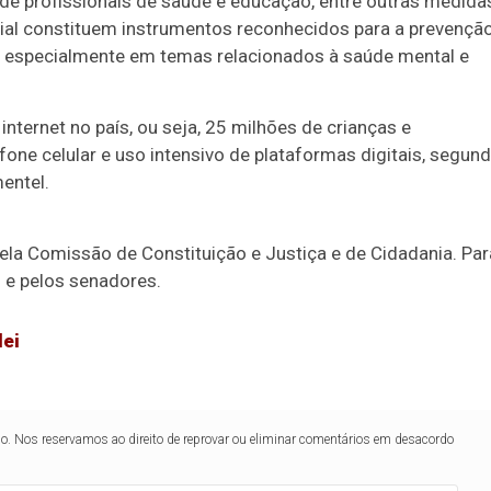
de profissionais de saúde e educação, entre outras medida
al constituem instrumentos reconhecidos para a prevençã
especialmente em temas relacionados à saúde mental e
nternet no país, ou seja, 25 milhões de crianças e
ne celular e uso intensivo de plataformas digitais, segun
entel.
pela Comissão de Constituição e Justiça e de Cidadania. Par
s e pelos senadores.
lei
Duplasena
8/26)
Concurso 2992 (05/08/26)
lo. Nos reservamos ao direito de reprovar ou eliminar comentários em desacordo
2
27
33
10
14
16
21
30
31