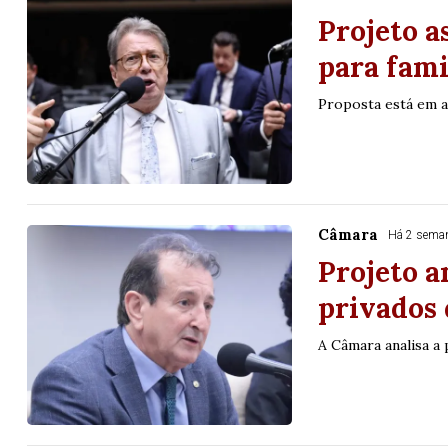
Projeto a
para fami
Proposta está em 
Câmara
Há 2 sema
Projeto a
privados
A Câmara analisa a