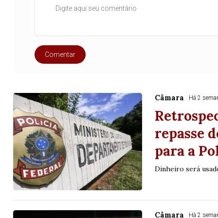
20
22
23
24
35
36
43
49
5
25
63
64
65
70
er detalhes
Ver detalhes
Comentar
Câmara
Há 2 sema
Retrospe
repasse d
para a Po
Dinheiro será usad
Câmara
Há 2 sema