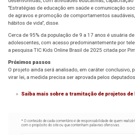
desenvolvidas, com atividades educativas, capacitação 
"Estratégias de educação em saúde e comunicação soci
de agravos e promoção de comportamentos saudáveis, 
hábitos de vida", disse.
Cerca de 95% da população de 9 a 17 anos é usuária de i
adolescentes, com acesso predominantemente por telefo
a pesquisa TIC Kids Online Brasil de 2025 citada por Pim
Próximos passos
O projeto ainda será analisado, em
caráter conclusivo
, 
virar lei, a medida precisa ser aprovada pelos deputado
Saiba mais sobre a tramitação de projetos de 
Lotofácil
Lotomania
o 3755 (06/08/26)
Concurso 2959 (05/0
* O conteúdo de cada comentário é de responsabilidade de quem realizá-
07
08
09
11
05
08
10
12
2
com o propósito do site ou que contenham palavras ofensivas.