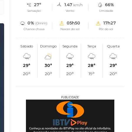
27°
1.47
66%
km/h
Sensação
Vento
Umidade
0%
05h50
17h27
(0mm)
Chance chuva
Nascer do sol
Pôr do sol
Sábado
Domingo
Segunda
Terça
Quarta
29°
30°
29°
28°
29°
20°
20°
20°
19°
20°
PUBLICIDADE