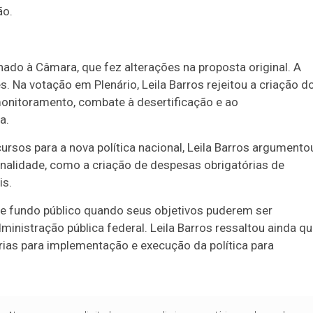
ão.
hado à Câmara, que fez alterações na proposta original. A
. Na votação em Plenário, Leila Barros rejeitou a criação d
onitoramento, combate à desertificação e ao
a.
ursos para a nova política nacional, Leila Barros argumento
nalidade, como a criação de despesas obrigatórias de
is.
 de fundo público quando seus objetivos puderem ser
inistração pública federal. Leila Barros ressaltou ainda q
Duplasena
ias para implementação e execução da política para
8/26)
Concurso 2992 (05/08/26)
2
27
33
10
14
16
21
30
31