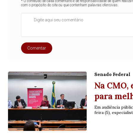
16
20
21
23
35
36
43
49
5
* O conteúdo de cada comentário é de responsabilidade de quem realizá-
com o propósito do site ou que contenham palavras ofensivas.
25
63
64
65
70
er detalhes
Ver detalhes
Comentar
Senado Federal
Na CMO, e
para melh
Em audiência públi
feira (5), especiali