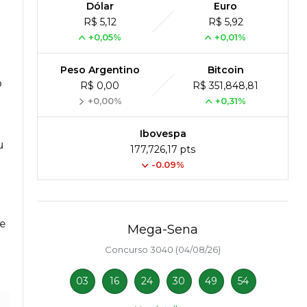
Dólar
Euro
R$ 5,12
R$ 5,92
+0,05%
+0,01%
Peso Argentino
Bitcoin
o
R$ 0,00
R$ 351,848,81
+0,00%
+0,31%
Ibovespa
u
177,726,17 pts
-0.09%
ue
Mega-Sena
Concurso 3040 (04/08/26)
03
16
24
30
49
54