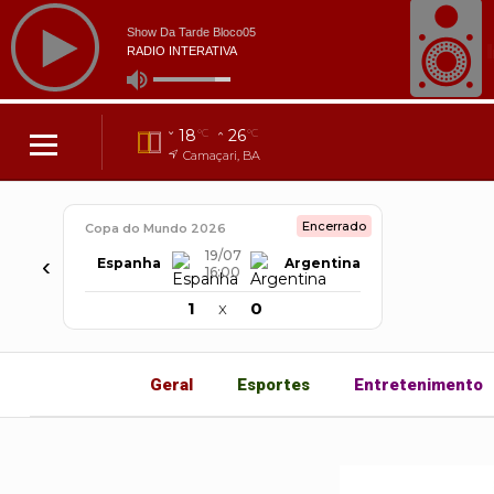
18
26
°C
°C
Camaçari, BA
Encerrado
Copa do Mundo 2026
19/07
‹
Espanha
Argentina
16:00
1
x
0
Geral
Esportes
Entretenimento