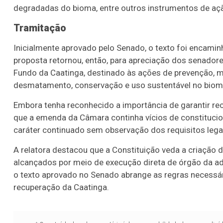
degradadas do bioma, entre outros instrumentos de aç
Tramitação
Inicialmente aprovado pelo Senado, o texto foi encamin
proposta retornou, então, para apreciação dos senadores
Fundo da Caatinga, destinado às ações de prevenção, m
desmatamento, conservação e uso sustentável no biom
Embora tenha reconhecido a importância de garantir rec
que a emenda da Câmara continha vícios de constitucio
caráter continuado sem observação dos requisitos lega
A relatora destacou que a Constituição veda a criação
alcançados por meio de execução direta de órgão da adm
Lotofácil
Lotomania
o texto aprovado no Senado abrange as regras necessár
o 3754 (05/08/26)
Concurso 2959 (05/0
recuperação da Caatinga.
05
07
08
11
05
08
10
12
2