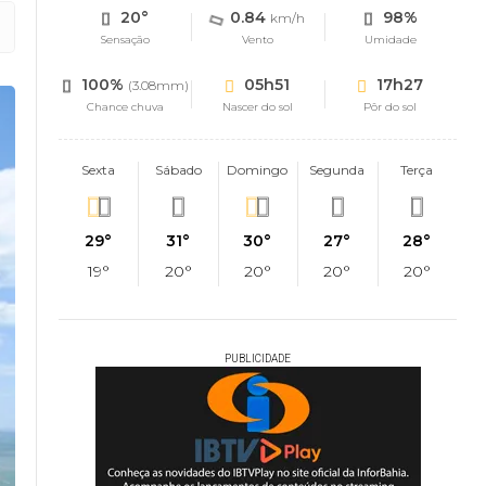
20°
0.84
98%
km/h
Sensação
Vento
Umidade
100%
05h51
17h27
(3.08mm)
Chance chuva
Nascer do sol
Pôr do sol
Sexta
Sábado
Domingo
Segunda
Terça
29°
31°
30°
27°
28°
19°
20°
20°
20°
20°
PUBLICIDADE