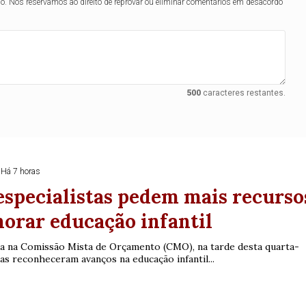
0
56
61
Ver detalhes
lo. Nos reservamos ao direito de reprovar ou eliminar comentários em desacordo
74
93
500
caracteres restantes.
Há 7 horas
specialistas pedem mais recurso
orar educação infantil
ca na Comissão Mista de Orçamento (CMO), na tarde desta quarta-
stas reconheceram avanços na educação infantil...