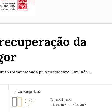
 recuperação da
gor
to foi sancionada pelo presidente Luiz Ináci...
Camaçari, BA
19°
Tempo limpo
Mín.
18°
Máx.
26°