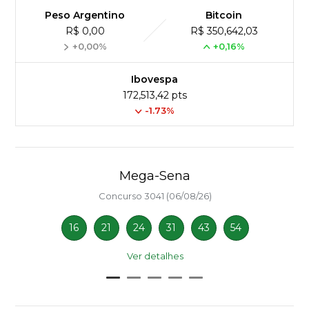
Peso Argentino
Bitcoin
R$ 0,00
R$ 350,642,03
+0,00%
+0,16%
Ibovespa
172,513,42 pts
-1.73%
Mega-Sena
Concurso 3041 (06/08/26)
16
21
24
31
43
54
Ver detalhes