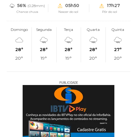
56%
05h50
17h27
(0.28mm)
Chance chuva
Nascer do sol
Pôr do sol
Domingo
Segunda
Terça
Quarta
Quinta
28°
28°
28°
28°
27°
20°
19°
19°
20°
20°
PUBLICIDADE