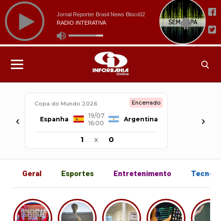
Encerrado
Copa do Mundo 2026
19/07
‹
›
Espanha
Argentina
16:00
1
x
0
Geral
Esportes
Entretenimento
Tecnolo