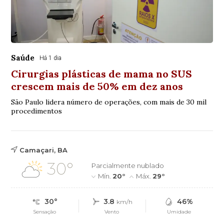
Saúde
Há 1 dia
Cirurgias plásticas de mama no SUS
crescem mais de 50% em dez anos
São Paulo lidera número de operações, com mais de 30 mil
procedimentos
Camaçari, BA
30°
Parcialmente nublado
Mín.
20°
Máx.
29°
30°
3.8
46%
km/h
Sensação
Vento
Umidade