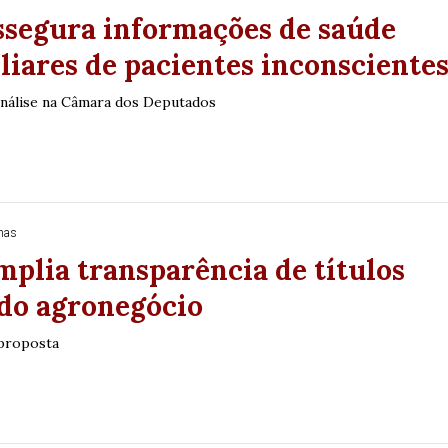
ssegura informações de saúde
0
56
61
Ver detalhes
liares de pacientes inconsciente
74
93
análise na Câmara dos Deputados
nas
mplia transparência de títulos
 do agronegócio
 proposta