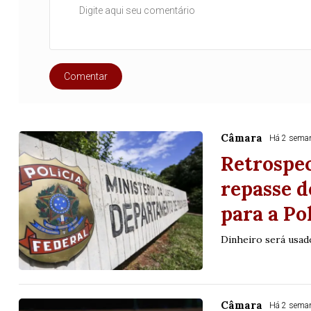
Comentar
Câmara
Há 2 sema
Retrospe
repasse d
para a Po
Dinheiro será usad
Lotofácil
Lotomania
o 3754 (05/08/26)
Concurso 2959 (05/0
05
07
08
11
05
08
10
12
2
Câmara
Há 2 sema