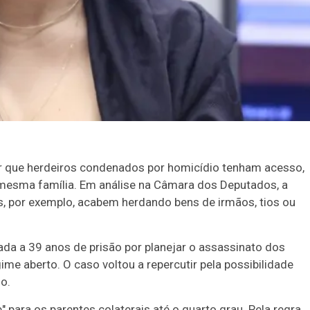
ir que herdeiros condenados por homicídio tenham acesso,
a mesma família. Em análise na Câmara dos Deputados, a
, por exemplo, acabem herdando bens de irmãos, tios ou
ada a 39 anos de prisão por planejar o assassinato dos
me aberto. O caso voltou a repercutir pela possibilidade
do.
 para os parentes colaterais até o quarto grau. Pela regra