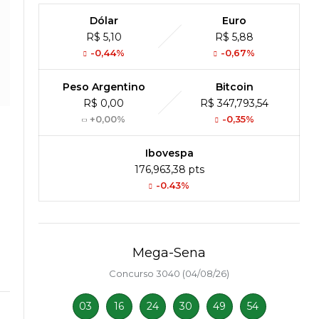
Dólar
Euro
R$ 5,10
R$ 5,88
-0,44%
-0,67%
Peso Argentino
Bitcoin
R$ 0,00
R$ 347,793,54
+0,00%
-0,35%
Ibovespa
176,963,38 pts
-0.43%
Mega-Sena
Concurso 3040 (04/08/26)
03
16
24
30
49
54