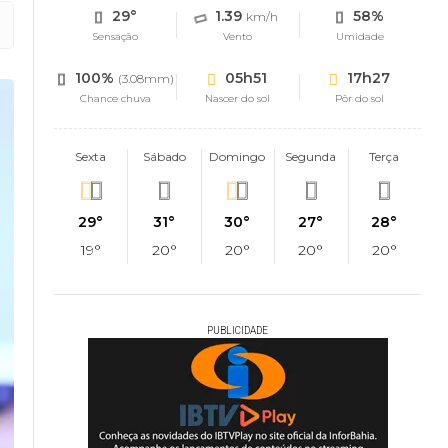
29°
1.39
58%
km/h
Sensação
Vento
Umidade
100%
05h51
17h27
(3.08mm)
Chance chuva
Nascer do sol
Pôr do sol
Sexta
Sábado
Domingo
Segunda
Terça
29°
31°
30°
27°
28°
19°
20°
20°
20°
20°
PUBLICIDADE