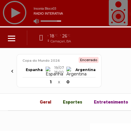
18
26
°C
°C
Camaçari, BA
Encerrado
Copa do Mundo 2026
19/07
‹
Espanha
Argentina
16:00
1
x
0
Geral
Esportes
Entretenimento