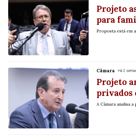
Projeto a
16
20
21
23
35
36
43
49
5
para fami
25
63
64
65
70
Proposta está em 
er detalhes
Ver detalhes
Câmara
Há 2 sema
Projeto a
privados
A Câmara analisa a