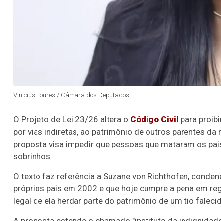
Vinicius Loures / Câmara dos Deputados
O Projeto de Lei 23/26 altera o
Código Civil
para proib
por vias indiretas, ao patrimônio de outros parentes d
proposta visa impedir que pessoas que mataram os pais
sobrinhos.
O texto faz referência a Suzane von Richthofen, conden
próprios pais em 2002 e que hoje cumpre a pena em regi
legal de ela herdar parte do patrimônio de um tio faleci
A proposta estende o chamado "instituto da indignidade"