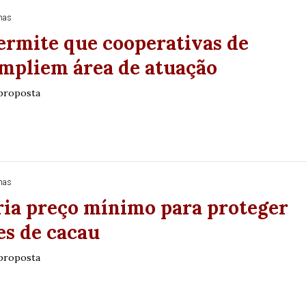
nas
ermite que cooperativas de
ampliem área de atuação
 proposta
nas
ria preço mínimo para proteger
es de cacau
 proposta