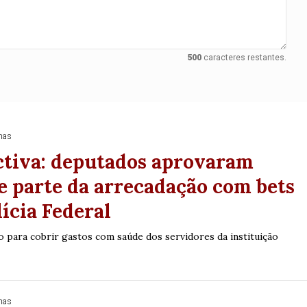
500
caracteres restantes.
nas
ctiva: deputados aprovaram
e parte da arrecadação com bets
lícia Federal
o para cobrir gastos com saúde dos servidores da instituição
Duplasena
8/26)
Concurso 2992 (05/08/26)
2
27
33
10
14
16
21
30
31
nas