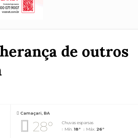
 herança de outros
a
Camaçari, BA
28°
Chuvas esparsas
Mín.
18°
Máx.
26°