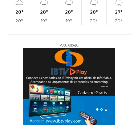
28°
28°
28°
28°
27°
20°
19°
19°
20°
20°
PUBLICIDADE