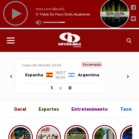
Encerrado
Copa do Mundo 2026
19/07
‹
›
Espanha
Argentina
16:00
1
x
0
Geral
Esportes
Entretenimento
Tecnolo