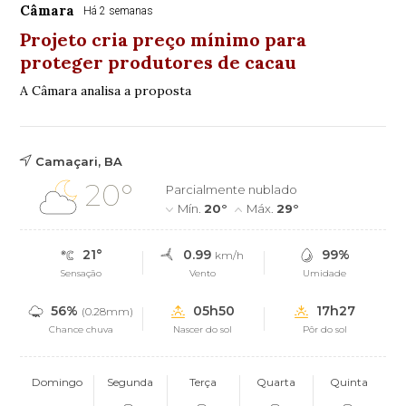
Câmara
Há 2 semanas
Projeto cria preço mínimo para
proteger produtores de cacau
A Câmara analisa a proposta
Camaçari, BA
20°
Parcialmente nublado
Mín.
20°
Máx.
29°
21°
0.99
99%
km/h
Sensação
Vento
Umidade
56%
05h50
17h27
(0.28mm)
Chance chuva
Nascer do sol
Pôr do sol
Domingo
Segunda
Terça
Quarta
Quinta