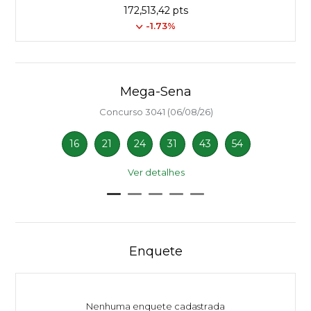
172,513,42 pts
-1.73%
Mega-Sena
Concurso 3041 (06/08/26)
16
21
24
31
43
54
Ver detalhes
Enquete
Nenhuma enquete cadastrada