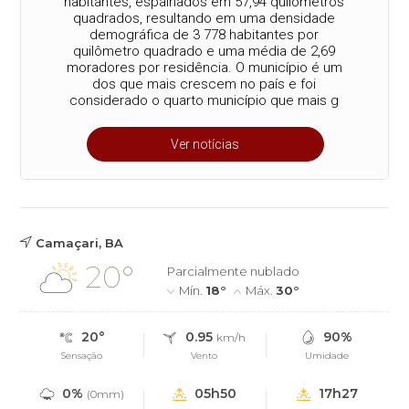
habitantes, espalhados em 57,94 quilômetros
quadrados, resultando em uma densidade
demográfica de 3 778 habitantes por
quilômetro quadrado e uma média de 2,69
moradores por residência. O município é um
dos que mais crescem no país e foi
considerado o quarto município que mais g
Ver notícias
Camaçari, BA
20°
Parcialmente nublado
Mín.
18°
Máx.
30°
20°
0.95
90%
km/h
Sensação
Vento
Umidade
0%
05h50
17h27
(0mm)