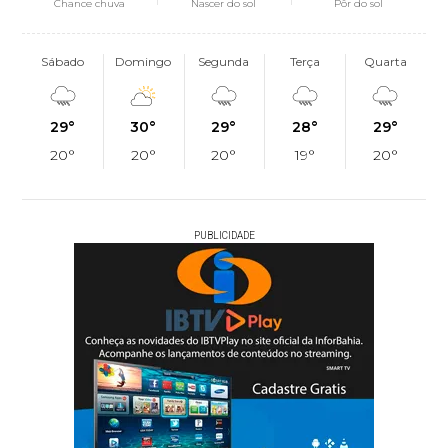
Chance chuva
Nascer do sol
Pôr do sol
Sábado
Domingo
Segunda
Terça
Quarta
29°
30°
29°
28°
29°
20°
20°
20°
19°
20°
PUBLICIDADE