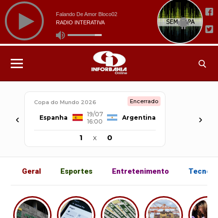
Encerrado
Copa do Mundo 2026
19/07
‹
›
Espanha
Argentina
16:00
1
x
0
Geral
Esportes
Entretenimento
Tecnolo