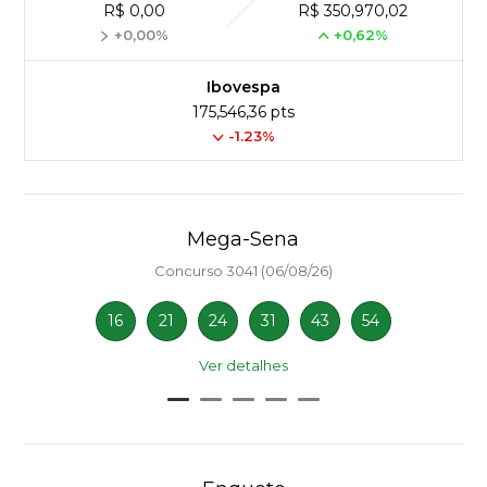
R$ 0,00
R$ 350,970,02
+0,00%
+0,62%
Ibovespa
175,546,36 pts
-1.23%
Mega-Sena
Concurso 3041 (06/08/26)
16
21
24
31
43
54
Ver detalhes