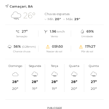
Camaçari, BA
26°
Chuvas esparsas
Mín.
20°
Máx.
29°
27°
1.96
69%
km/h
Sensação
Vento
Umidade
56%
05h50
17h27
(0.28mm)
Chance chuva
Nascer do sol
Pôr do sol
Domingo
Segunda
Terça
Quarta
Quinta
28°
28°
28°
28°
27°
20°
19°
19°
20°
20°
PUBLICIDADE