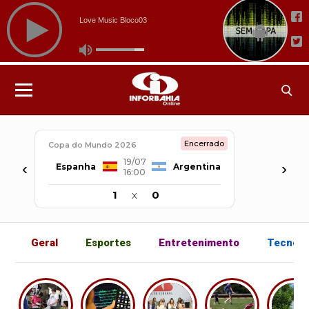
Encerrado
Copa do Mundo 2026
19/07
‹
›
Espanha
Argentina
16:00
1
x
0
Geral
Esportes
Entretenimento
Tecnolo