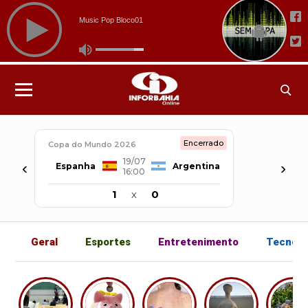
Encerrado
Copa do Mundo 2026
19/07
‹
›
Espanha
Argentina
16:00
1
x
0
Geral
Esportes
Entretenimento
Tecnolo