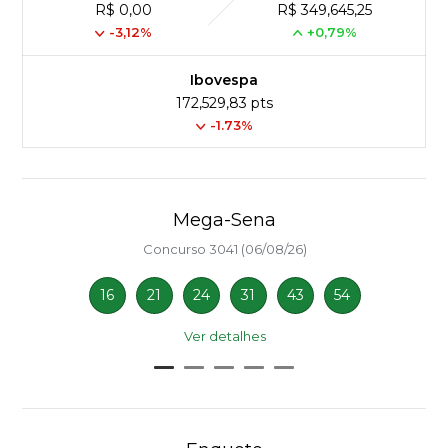
R$ 0,00
R$ 349,645,25
-3,12%
+0,79%
Ibovespa
172,529,83 pts
-1.73%
Mega-Sena
Concurso 3041 (06/08/26)
16
21
24
31
43
54
Ver detalhes