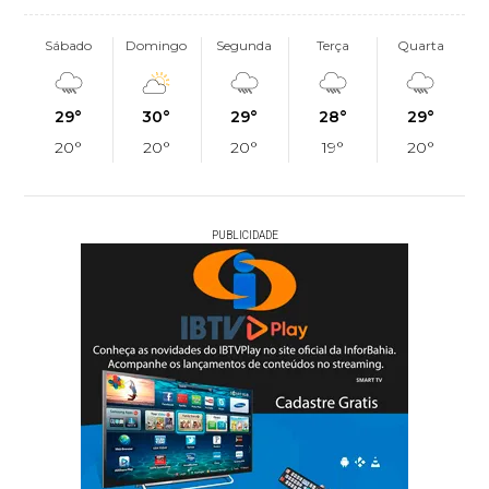
Sábado
Domingo
Segunda
Terça
Quarta
29°
30°
29°
28°
29°
20°
20°
20°
19°
20°
PUBLICIDADE