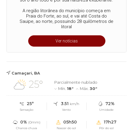
A região litorânea do município começa em
Praia do Forte, ao sul, e vai até Costa do
Sauipe, ao norte, possuindo 28 quilômetros de
litoral
Ver notícias
Camaçari, BA
25°
Parcialmente nublado
Mín.
18°
Máx.
30°
25°
3.51
72%
km/h
Sensação
Vento
Umidade
0%
05h50
17h27
(0mm)
Chance chuva
Nascer do sol
Pôr do sol