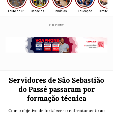
Lauro de Freitas
Candeias - BA
Candeias - BA
Educação
Direitos
PUBLICIDADE
Servidores de São Sebastião
do Passé passaram por
formação técnica
Com o objetivo de fortalecer o enfrentamento ao