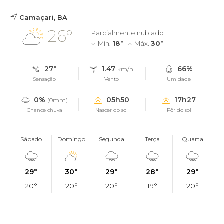
Camaçari, BA
26°
Parcialmente nublado
Mín.
18°
Máx.
30°
27°
1.47
66%
km/h
Sensação
Vento
Umidade
0%
05h50
17h27
(0mm)
Chance chuva
Nascer do sol
Pôr do sol
Sábado
Domingo
Segunda
Terça
Quarta
29°
30°
29°
28°
29°
20°
20°
20°
19°
20°