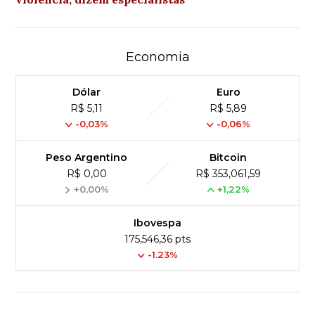
Economia
Dólar
Euro
R$ 5,11
R$ 5,89
-0,03%
-0,06%
Peso Argentino
Bitcoin
R$ 0,00
R$ 353,061,59
+0,00%
+1,22%
Ibovespa
175,546,36 pts
-1.23%