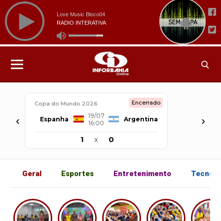
Encerrado
Copa do Mundo 2026
19/07
‹
›
Espanha
Argentina
16:00
1
x
0
Geral
Esportes
Entretenimento
Tecnolo