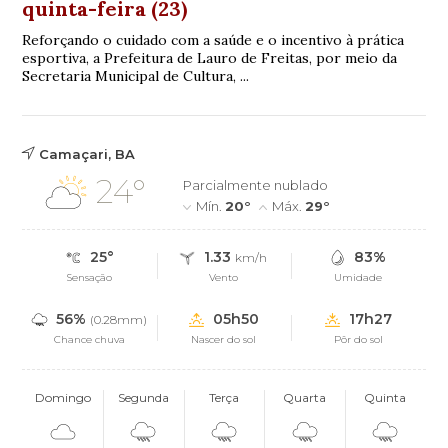
quinta-feira (23)
Reforçando o cuidado com a saúde e o incentivo à prática
esportiva, a Prefeitura de Lauro de Freitas, por meio da
Secretaria Municipal de Cultura, ...
Camaçari, BA
24°
Parcialmente nublado
Mín.
20°
Máx.
29°
25°
1.33
83%
km/h
Sensação
Vento
Umidade
56%
05h50
17h27
(0.28mm)
Chance chuva
Nascer do sol
Pôr do sol
Domingo
Segunda
Terça
Quarta
Quinta