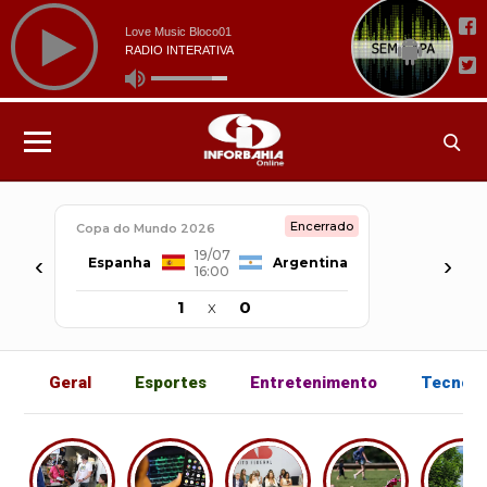
Encerrado
Copa do Mundo 2026
19/07
‹
›
Espanha
Argentina
16:00
1
x
0
Geral
Esportes
Entretenimento
Tecnolo