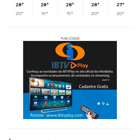
28°
28°
28°
28°
27°
20°
19°
19°
20°
20°
PUBLICIDADE