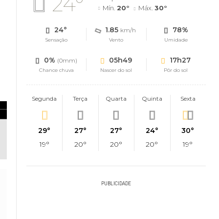
24°
Mín.
20°
Máx.
30°
24°
1.85
78%
km/h
Sensação
Vento
Umidade
0%
05h49
17h27
(0mm)
Chance chuva
Nascer do sol
Pôr do sol
Segunda
Terça
Quarta
Quinta
Sexta
29°
27°
27°
24°
30°
19°
20°
20°
20°
19°
PUBLICIDADE