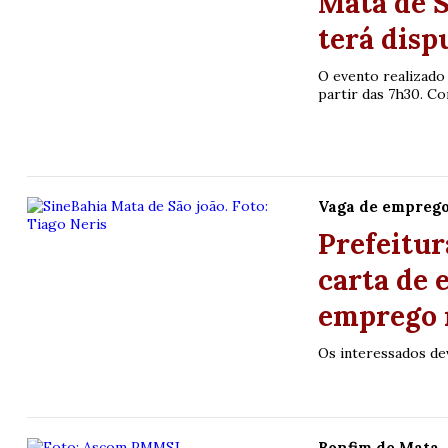
Mata de S
terá disp
O evento realizado 
partir das 7h30. Con
Vaga de empreg
Prefeitur
carta de
emprego n
Os interessados de
Bonfim de Mata