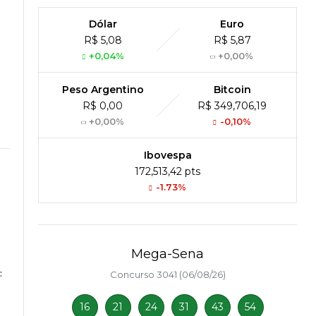
Dólar
Euro
R$ 5,08
R$ 5,87
+0,04%
+0,00%
Peso Argentino
Bitcoin
R$ 0,00
R$ 349,706,19
+0,00%
-0,10%
Ibovespa
172,513,42 pts
-1.73%
Mega-Sena
:
Concurso 3041 (06/08/26)
16
21
24
31
43
54