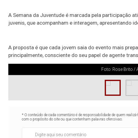
A Semana da Juventude é marcada pela participação ativ
juvenis, que acompanham e interagem, apresentando ide
A proposta é que cada jovem saia do evento mais prepa
principalmente, consciente do seu papel de agente tra
Foto: Rose Brito 
* O conteúdo de cada comentário é de responsabilidade de quem realizá-
com o propósito do site ou que contenham palavras ofensivas.