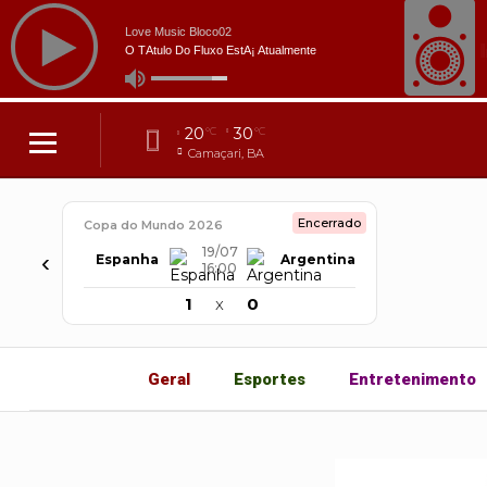
20
30
°C
°C
Camaçari, BA
Encerrado
Copa do Mundo 2026
19/07
‹
Espanha
Argentina
16:00
1
x
0
Geral
Esportes
Entretenimento