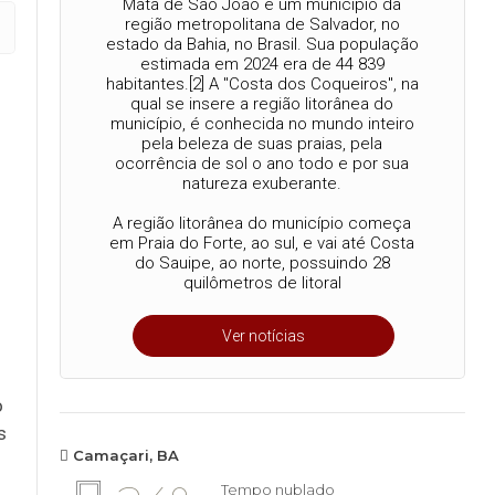
Mata de São João é um município da
região metropolitana de Salvador, no
estado da Bahia, no Brasil. Sua população
estimada em 2024 era de 44 839
habitantes.[2] A "Costa dos Coqueiros", na
qual se insere a região litorânea do
município, é conhecida no mundo inteiro
pela beleza de suas praias, pela
ocorrência de sol o ano todo e por sua
natureza exuberante.
A região litorânea do município começa
em Praia do Forte, ao sul, e vai até Costa
do Sauipe, ao norte, possuindo 28
quilômetros de litoral
Ver notícias
o
s
Camaçari, BA
Tempo nublado