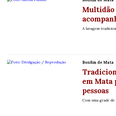
Multidão 
acompanh
A lavagem tradicio
Bonfim de Mata
Tradicio
em Mata 
pessoas
Lotofácil
Lotomania
Com uma grade de at
o 3756 (07/08/26)
Concurso 2960 (07/0
06
09
10
11
11
15
16
18
2