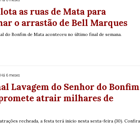
Há 6 meses
lota as ruas de Mata para
ar o arrastão de Bell Marques
nal do Bonfim de Mata aconteceu no último final de semana.
Há 6 meses
nal Lavagem do Senhor do Bonfim
promete atrair milhares de
Duplasena
rações recheada, a festa terá inicio nesta sexta-feira (30). Confira
8/26)
Concurso 2993 (07/08/26)
1
26
27
03
07
08
11
28
50