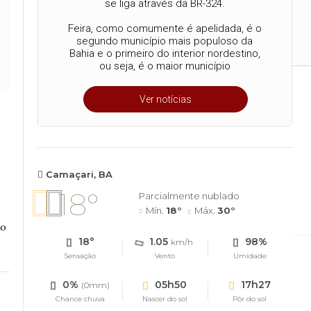
se liga através da BR-324.
Feira, como comumente é apelidada, é o
segundo município mais populoso da
Bahia e o primeiro do interior nordestino,
ou seja, é o maior município
Ver notícias
a vez em Feira de
 praça da Matriz
Camaçari, BA
18°
Parcialmente nublado
locais por onde passa
Mín.
18°
Máx.
30°
to
18°
1.05
98%
km/h
Sensação
Vento
Umidade
0%
05h50
17h27
(0mm)
Chance chuva
Nascer do sol
Pôr do sol