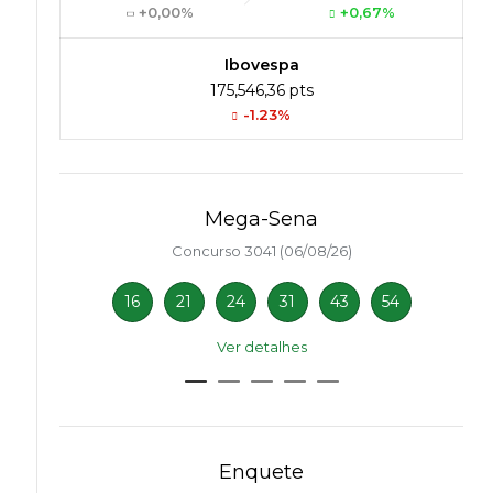
+0,00%
+0,67%
Ibovespa
175,546,36 pts
-1.23%
Mega-Sena
Concurso 3041 (06/08/26)
16
21
24
31
43
54
Ver detalhes
Enquete