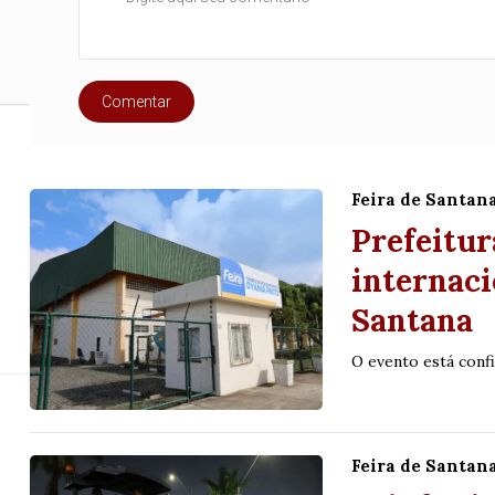
Comentar
BaianaSystem apr
Feira de Santan
Santana o show 
Prefeitur
internaci
Santana
Espetáculo se ampara
O evento está conf
Feira de Santan