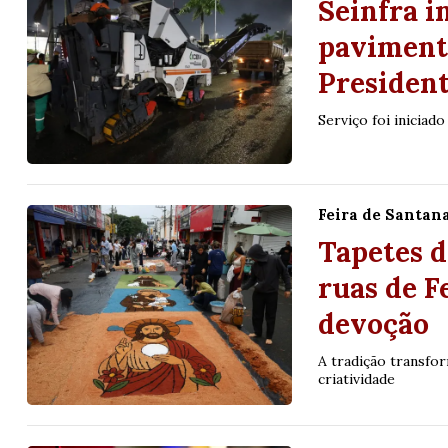
Seinfra i
pavimenta
Presiden
Serviço foi iniciad
Feira de Santan
Tapetes 
ruas de F
devoção
A tradição transfo
criatividade