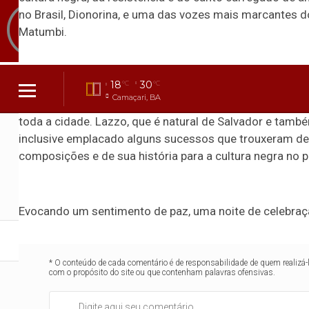
no Brasil, Dionorina, e uma das vozes mais marcantes d
Matumbi.
18
30
°C
°C
Dionorina fala de seu bairro, a Rua Nova, em Feira de
Camaçari, BA
Jamaica ou em Angola, com presença de negros em situ
toda a cidade. Lazzo, que é natural de Salvador e tam
inclusive emplacado alguns sucessos que trouxeram des
Encerrado
Copa do Mundo 2026
composições e de sua história para a cultura negra no p
19/07
‹
Espanha
Argentina
16:00
1
x
0
Evocando um sentimento de paz, uma noite de celebraçã
Geral
Esportes
Entretenimento
* O conteúdo de cada comentário é de responsabilidade de quem realizá-
com o propósito do site ou que contenham palavras ofensivas.