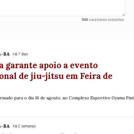
500
caracteres restantes.
esenta pela primeir
a-BA
Há 7 dias
“Nossa Cultura”, na
a garante apoio a evento
onal de jiu-jitsu em Feira de
 no conceito de valorizar as riquezas e as tradições dos 
irmado para o dia 16 de agosto, no Complexo Esportivo Oyama Pin
a-BA
Há 2 semanas