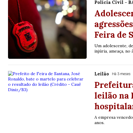
Polícia Civil - B
Adolescen
agressões
Feira de 
Um adolescente, de 
injúria, ameaça, no 
Leilão
Há 3 meses
Prefeitur
leilão na
hospitala
A empresa vencedor
anos.