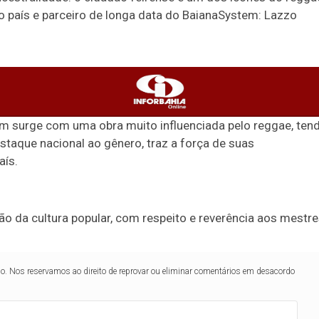
o país e parceiro de longa data do BaianaSystem: Lazzo
 Santana, como um desses muitos guetos do mundo, seja na
ações muito parecedias, produzindo cultura e influenciand
bém surge com uma obra muito influenciada pelo reggae, ten
taque nacional ao gênero, traz a força de suas
aís.
o da cultura popular, com respeito e reverência aos mestre
Tecnologia
Política
Concursos
Economia
lo. Nos reservamos ao direito de reprovar ou eliminar comentários em desacordo
PUBLICIDADE