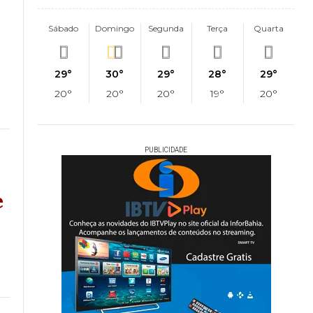
Sábado
Domingo
Segunda
Terça
Quarta
29°
30°
29°
28°
29°
20°
20°
20°
19°
20°
PUBLICIDADE
e