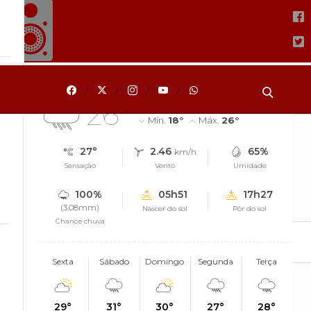
Camaçari, BA
26°
Chuvas esparsas
Mín.
18°
Máx.
26°
s
27°
2.46
65%
km/h
›
Sensação
Vento
Umidade
100%
05h51
17h27
(3.08mm)
Nascer do sol
Pôr do sol
Chance chuva
Polícia
Cidades
Radio
TV
Sexta
Sábado
Domingo
Segunda
Terça
29°
31°
30°
27°
28°