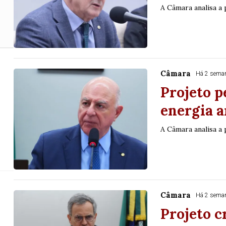
A Câmara analisa a
Projeto regulam
Câmara
Há 2 sema
Projeto p
energia 
A Câmara analisa a
Para 
Câmara
Há 2 sema
Projeto c