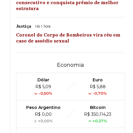
consecutivo e conquista prêmio de melhor
estrutura
Justiça
Há 1 hora
Coronel do Corpo de Bombeiros vira réu em
caso de assédio sexual
Economia
Dólar
Euro
R$ 5,09
R$ 5,88
-0,50%
-0,70%
Peso Argentino
Bitcoin
R$ 0,00
R$ 350,114,23
+0,00%
+0,37%