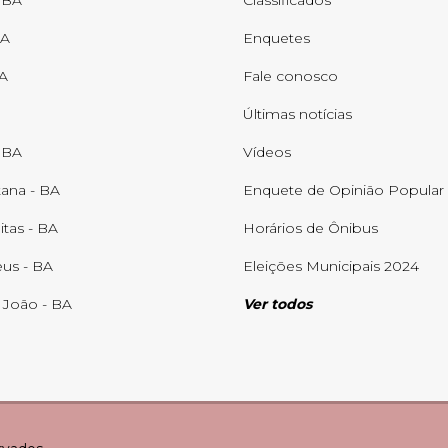
 BA
Classificados
BA
Enquetes
BA
Fale conosco
Últimas notícias
- BA
Vídeos
tana - BA
Enquete de Opinião Popular
itas - BA
Horários de Ônibus
us - BA
Eleições Municipais 2024
 João - BA
Ver todos