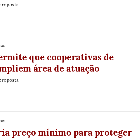
 proposta
enta cobrança por 
nas
ermite que cooperativas de
aluguel de carro
ampliem área de atuação
 proposta
virar lei, texto precisa ser aprovado pela Câmara e pelo 
nas
ria preço mínimo para proteger