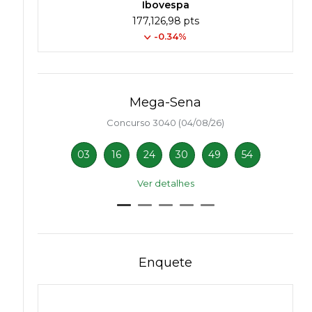
Ibovespa
177,126,98 pts
-0.34%
Mega-Sena
Concurso 3040 (04/08/26)
03
16
24
30
49
54
Ver detalhes
Enquete