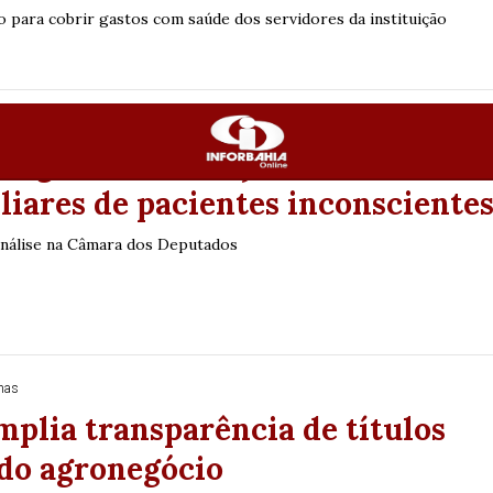
o para cobrir gastos com saúde dos servidores da instituição
nas
ssegura informações de saúde
liares de pacientes inconsciente
análise na Câmara dos Deputados
Tecnologia
Política
Concursos
Economia
nas
mplia transparência de títulos
 do agronegócio
PUBLICIDADE