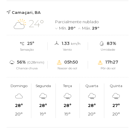
Camaçari, BA
24°
Parcialmente nublado
Mín.
20°
Máx.
29°
25°
1.33
83%
km/h
Sensação
Vento
Umidade
56%
05h50
17h27
(0.28mm)
Chance chuva
Nascer do sol
Pôr do sol
Domingo
Segunda
Terça
Quarta
Quinta
28°
28°
28°
28°
27°
20°
19°
19°
20°
20°