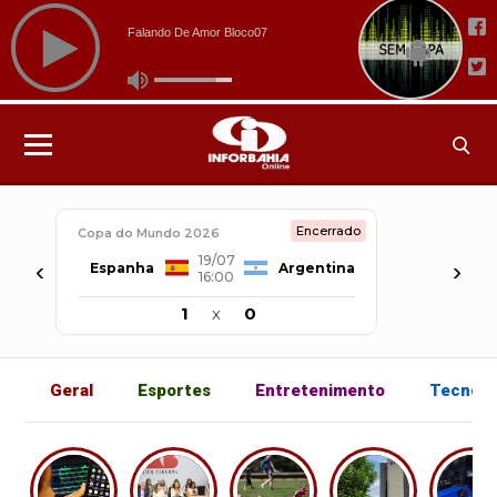
Encerrado
Copa do Mundo 2026
19/07
‹
›
Espanha
Argentina
16:00
1
x
0
Geral
Esportes
Entretenimento
Tecnolo