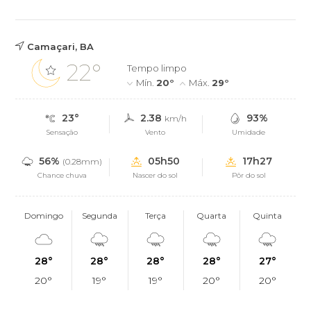
Camaçari, BA
22°
Tempo limpo
Mín.
20°
Máx.
29°
23°
2.38
93%
km/h
Sensação
Vento
Umidade
56%
05h50
17h27
(0.28mm)
Chance chuva
Nascer do sol
Pôr do sol
Domingo
Segunda
Terça
Quarta
Quinta
28°
28°
28°
28°
27°
20°
19°
19°
20°
20°