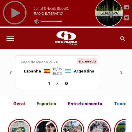
Encerrado
Copa do Mundo 2026
19/07
‹
›
Espanha
Argentina
16:00
1
x
0
Geral
Esportes
Entretenimento
Tecnolo