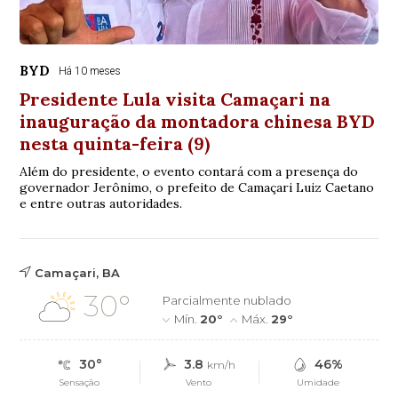
BYD
Há 10 meses
Presidente Lula visita Camaçari na
inauguração da montadora chinesa BYD
nesta quinta-feira (9)
Além do presidente, o evento contará com a presença do
governador Jerônimo, o prefeito de Camaçari Luiz Caetano
e entre outras autoridades.
Camaçari, BA
30°
Parcialmente nublado
Mín.
20°
Máx.
29°
30°
3.8
46%
km/h
Sensação
Vento
Umidade