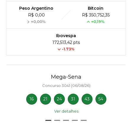
Peso Argentino
Bitcoin
R$ 0,00
R$ 350,752,35
+0,00%
+0,19%
Ibovespa
172,513,42 pts
-1.73%
Mega-Sena
Concurso 3041 (06/08/26)
16
21
24
31
43
54
Ver detalhes