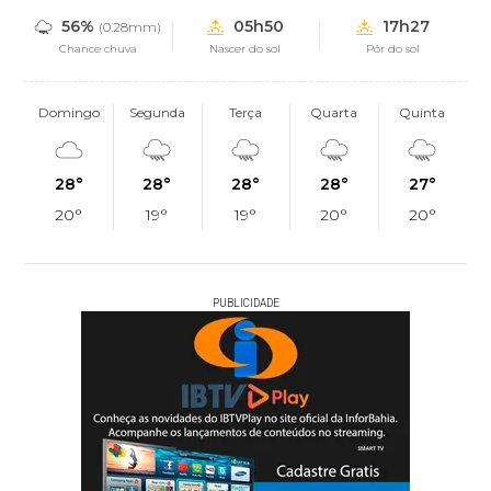
56%
05h50
17h27
(0.28mm)
Chance chuva
Nascer do sol
Pôr do sol
Domingo
Segunda
Terça
Quarta
Quinta
28°
28°
28°
28°
27°
20°
19°
19°
20°
20°
PUBLICIDADE