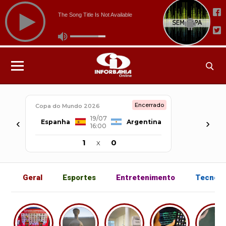
Encerrado
Copa do Mundo 2026
19/07
‹
›
Espanha
Argentina
16:00
1
x
0
Geral
Esportes
Entretenimento
Tecnolo