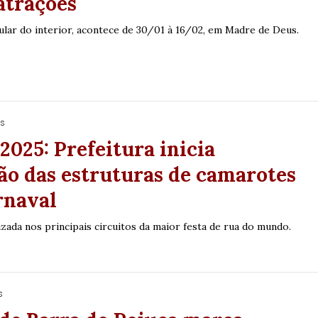
atrações
ular do interior, acontece de 30/01 à 16/02, em Madre de Deus.
os
2025: Prefeitura inicia
Duplasena
ção das estruturas de camarotes
8/26)
Concurso 2992 (05/08/26)
rnaval
2
27
33
10
14
16
21
30
31
lizada nos principais circuitos da maior festa de rua do mundo.
0
56
61
Ver detalhes
74
93
s