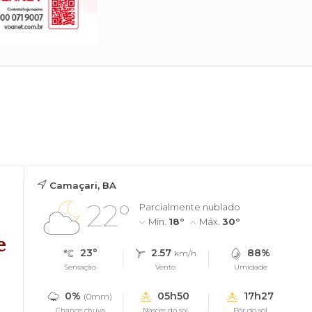
Camaçari, BA
22°
Parcialmente nublado
Mín.
18°
Máx.
30°
e
23°
2.57
88%
km/h
Sensação
Vento
Umidade
0%
05h50
17h27
(0mm)
Chance chuva
Nascer do sol
Pôr do sol