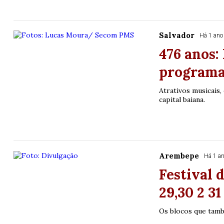
Salvador
Há 1 ano
476 anos:
programaç
Atrativos musicais
capital baiana.
Arembepe
Há 1 a
Festival 
29,30 2 3
Os blocos que tambe