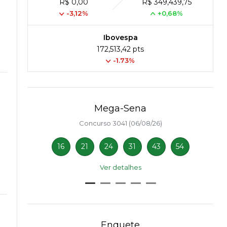
R$ 0,00
R$ 349,439,75
-3,12%
+0,68%
Ibovespa
172,513,42 pts
-1.73%
Mega-Sena
Concurso 3041 (06/08/26)
16
21
24
31
43
54
Ver detalhes
Enquete