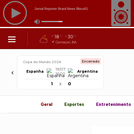
18
30
°C
°C
Camaçari, BA
Encerrado
Copa do Mundo 2026
19/07
‹
Espanha
Argentina
16:00
1
x
0
Geral
Esportes
Entretenimento