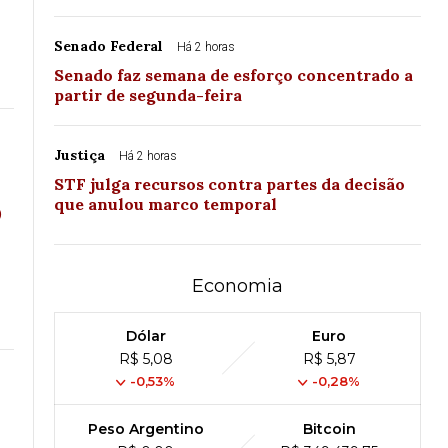
Senado Federal
Há 2 horas
Senado faz semana de esforço concentrado a
partir de segunda-feira
Justiça
Há 2 horas
STF julga recursos contra partes da decisão
o
que anulou marco temporal
Economia
Dólar
Euro
R$ 5,08
R$ 5,87
-0,53%
-0,28%
Peso Argentino
Bitcoin