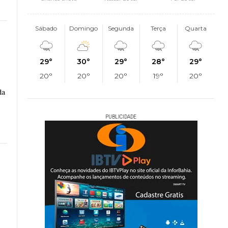
Sábado
Domingo
Segunda
Terça
Quarta
29°
30°
29°
28°
29°
20°
20°
20°
19°
20°
da
PUBLICIDADE