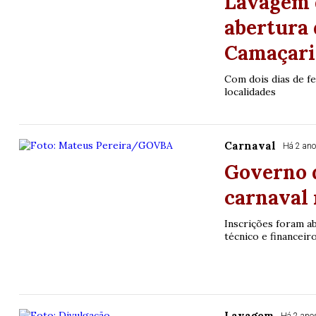
Lavagem 
abertura 
Camaçari
Com dois dias de fe
localidades
Carnaval
Há 2 an
Governo d
carnaval 
Inscrições foram a
técnico e financeir
Lavagem