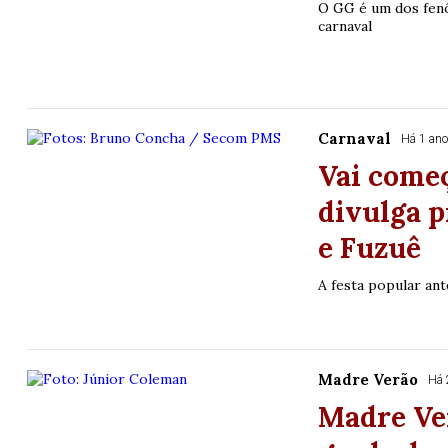
O GG é um dos fen
carnaval
Carnaval
Há 1 an
Vai começ
divulga 
e Fuzuê
A festa popular ant
Madre Verão
Há 
Madre Ver