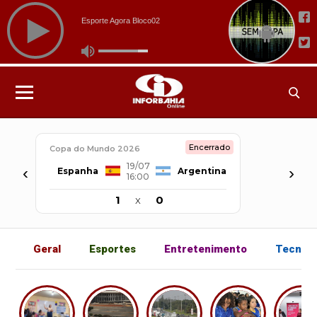
Encerrado
Copa do Mundo 2026
19/07
‹
›
Espanha
Argentina
16:00
1
x
0
Geral
Esportes
Entretenimento
Tecnolo