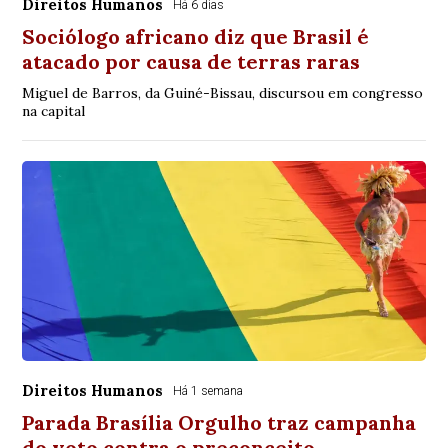
Direitos Humanos
Há 6 dias
Sociólogo africano diz que Brasil é
atacado por causa de terras raras
Miguel de Barros, da Guiné-Bissau, discursou em congresso
na capital
Direitos Humanos
Há 1 semana
Parada Brasília Orgulho traz campanha
do voto contra o preconceito