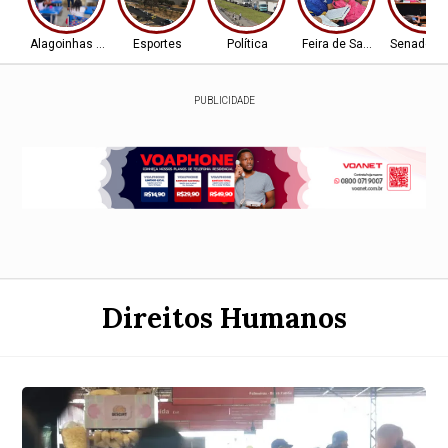
Alagoinhas - BA
Esportes
Política
Feira de Santana-BA
Senado Fe
PUBLICIDADE
Direitos Humanos