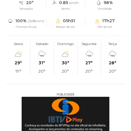
20°
0.85
98%
km/h
Sensação
Vento
Umidade
100%
05h51
17h27
(3.08mm)
Chance chuva
Nascer do sol
Pôr do sol
Sexta
Sábado
Domingo
Segunda
Terça
29°
31°
30°
27°
28°
19°
20°
20°
20°
20°
PUBLICIDADE