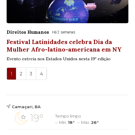
Direitos Humanos
Há 2 semanas
Festival Latinidades celebra Dia da
Mulher Afro-latino-americana em NY
Evento estreia nos Estados Unidos nesta 19ª edição
1
2
3
4
Camaçari, BA
19°
Tempo limpo
Mín.
18°
Máx.
26°