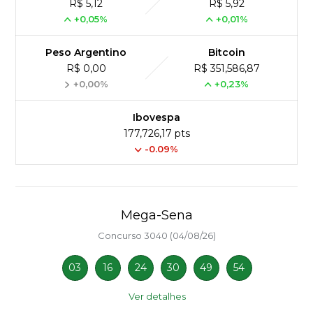
R$ 5,12
R$ 5,92
+0,05%
+0,01%
Peso Argentino
Bitcoin
R$ 0,00
R$ 351,586,87
+0,00%
+0,23%
Ibovespa
177,726,17 pts
-0.09%
Mega-Sena
Concurso 3040 (04/08/26)
03
16
24
30
49
54
Ver detalhes