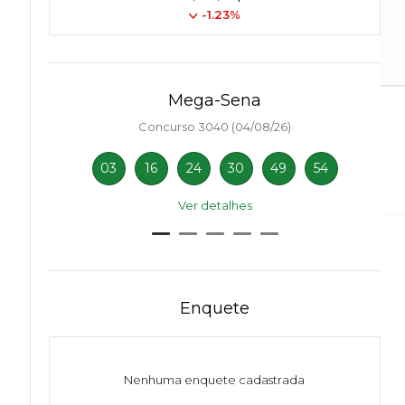
-1.23%
Mega-Sena
Concurso 3040 (04/08/26)
03
16
24
30
49
54
Ver detalhes
Enquete
Nenhuma enquete cadastrada