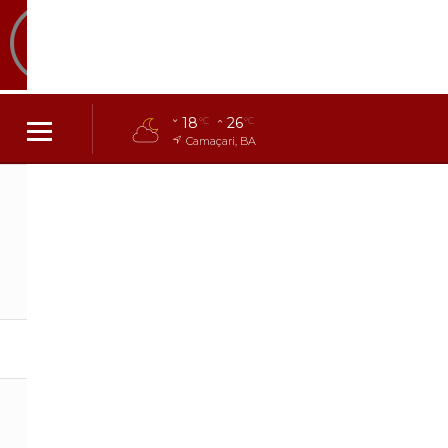
18
26
°C
°C
Camaçari, BA
Encerrado
Copa do Mundo 2026
19/07
‹
Espanha
Argentina
16:00
1
x
0
Geral
Esportes
Entretenimento