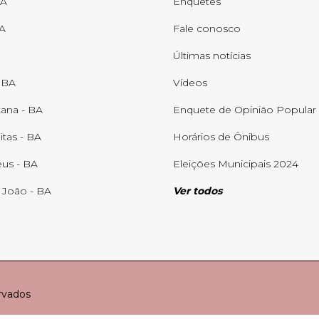
BA
Enquetes
BA
Fale conosco
Últimas notícias
- BA
Vídeos
tana - BA
Enquete de Opinião Popular
itas - BA
Horários de Ônibus
us - BA
Eleições Municipais 2024
 João - BA
Ver todos
ervados