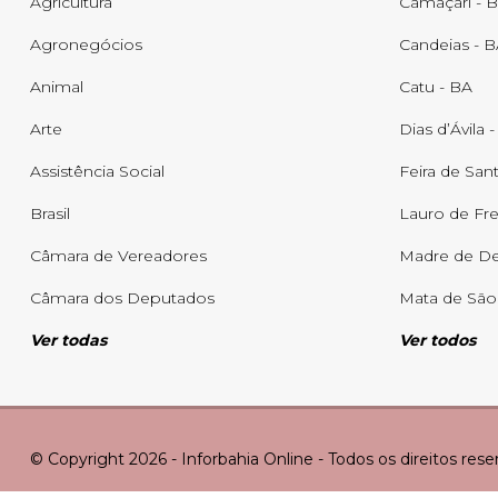
Agricultura
Camaçari - 
Agronegócios
Candeias - 
Animal
Catu - BA
Arte
Dias d’Ávila 
Assistência Social
Feira de San
Brasil
Lauro de Fre
Câmara de Vereadores
Madre de De
Câmara dos Deputados
Mata de São
Ver todas
Ver todos
© Copyright 2026 - Inforbahia Online - Todos os direitos res