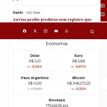
Saúde
Há 2 horas
Anvisa proíbe produtos sem registro que
prometiam emagrecimento
Economia
Dólar
Euro
›
R$ 5,10
R$ 5,88
-0,34%
-0,67%
Peso Argentino
Bitcoin
Polícia
Cidades
R$ 0,00
Radio
R$ 348,272,25
TV
+0,00%
-0,32%
Ibovespa
175,546,36 pts