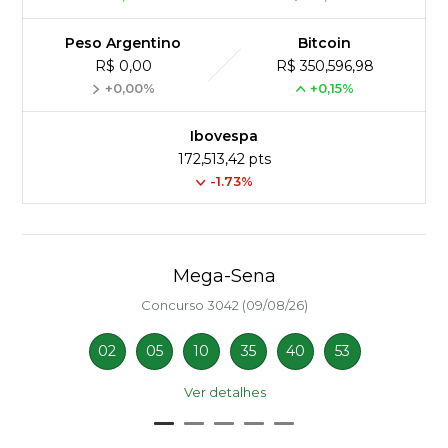
Peso Argentino
Bitcoin
R$ 0,00
R$ 350,596,98
+0,00%
+0,15%
Ibovespa
172,513,42 pts
-1.73%
Mega-Sena
Concurso 3042 (09/08/26)
02
05
10
35
40
53
Ver detalhes