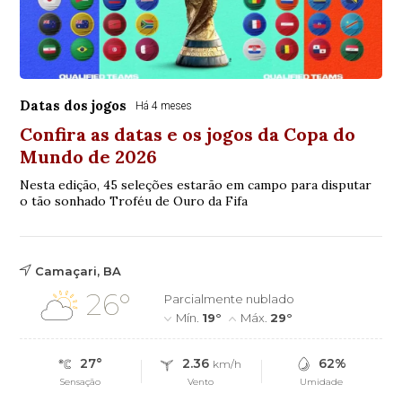
Datas dos jogos
Há 4 meses
Confira as datas e os jogos da Copa do
Mundo de 2026
Nesta edição, 45 seleções estarão em campo para disputar
o tão sonhado Troféu de Ouro da Fifa
Camaçari, BA
26°
Parcialmente nublado
Mín.
19°
Máx.
29°
27°
2.36
62%
km/h
Sensação
Vento
Umidade