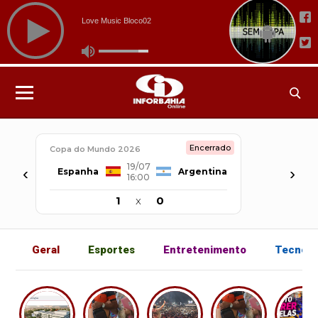
Encerrado
Copa do Mundo 2026
19/07
‹
›
Espanha
Argentina
16:00
1
x
0
Geral
Esportes
Entretenimento
Tecnolo