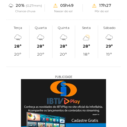
20%
05h49
17h27
(0.27mm)
Chance chuva
Nascer do sol
Pôr do sol
Terça
Quarta
Quinta
Sexta
Sábado
28°
28°
28°
28°
29°
20°
20°
20°
18°
19°
PUBLICIDADE