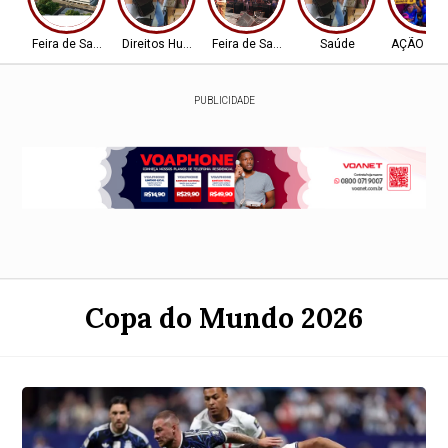
Feira de Santana-BA
Direitos Humanos
Feira de Santana-BA
Saúde
AÇÃO SOC
PUBLICIDADE
Copa do Mundo 2026