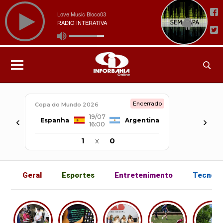
Encerrado
Copa do Mundo 2026
19/07
‹
›
Espanha
Argentina
16:00
1
x
0
Geral
Esportes
Entretenimento
Tecnolo