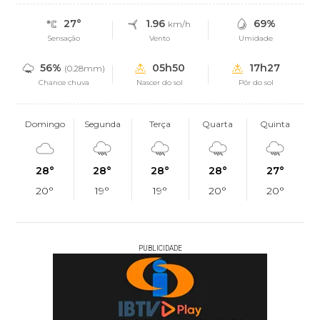
27°
1.96
69%
km/h
Sensação
Vento
Umidade
56%
05h50
17h27
(0.28mm)
Chance chuva
Nascer do sol
Pôr do sol
Domingo
Segunda
Terça
Quarta
Quinta
28°
28°
28°
28°
27°
20°
19°
19°
20°
20°
PUBLICIDADE