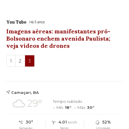
You Tube
Há 5 anos
Imagens aéreas: manifestantes pró-
Bolsonaro enchem avenida Paulista;
veja vídeos de drones
1
2
3
Camaçari, BA
29°
Tempo nublado
Mín.
18°
Máx.
30°
30°
4.01
52%
km/h
Sensação
Vento
Umidade