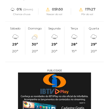
0%
05h50
17h27
(0mm)
Chance chuva
Nascer do sol
Pôr do sol
Sábado
Domingo
Segunda
Terça
Quarta
29°
30°
29°
28°
29°
20°
20°
20°
19°
20°
PUBLICIDADE