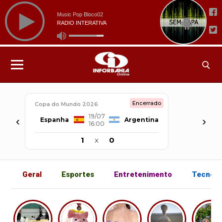
Encerrado
Copa do Mundo 2026
19/07
‹
›
Espanha
Argentina
16:00
1
x
0
Geral
Esportes
Entretenimento
Tecnolo