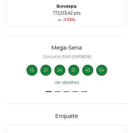
Ibovespa
172,513,42 pts
-1.73%
Mega-Sena
Concurso 3041 (06/08/26)
16
21
24
31
43
54
Ver detalhes
Enquete