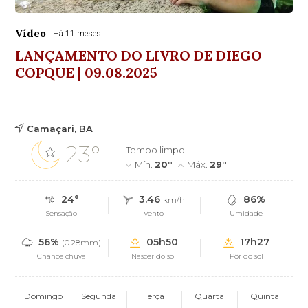
Vídeo
Há 11 meses
LANÇAMENTO DO LIVRO DE DIEGO
COPQUE | 09.08.2025
Camaçari, BA
23°
Tempo limpo
Mín.
20°
Máx.
29°
24°
3.46
86%
km/h
Sensação
Vento
Umidade
56%
05h50
17h27
(0.28mm)
Chance chuva
Nascer do sol
Pôr do sol
Domingo
Segunda
Terça
Quarta
Quinta