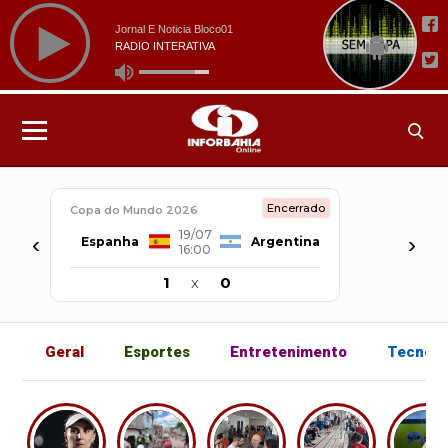
Encerrado
Copa do Mundo 2026
19/07
‹
›
Espanha
Argentina
16:00
1
x
0
Geral
Esportes
Entretenimento
Tecnolo