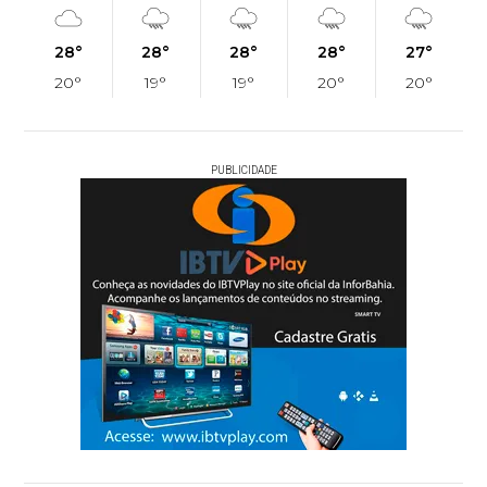
28°
28°
28°
28°
27°
20°
19°
19°
20°
20°
PUBLICIDADE