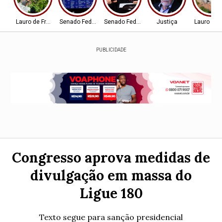
Lauro de Freitas
Senado Federal
Senado Federal
Justiça
Lauro de 
PUBLICIDADE
Congresso aprova medidas de
divulgação em massa do
Ligue 180
Texto segue para sanção presidencial