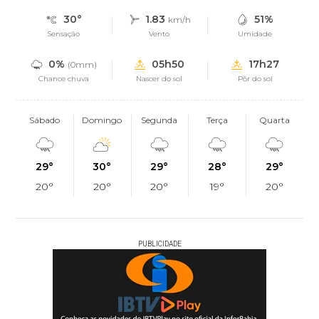
30°
1.83
51%
km/h
Sensação
Vento
Umidade
0%
05h50
17h27
(0mm)
Chance chuva
Nascer do sol
Pôr do sol
Sábado
Domingo
Segunda
Terça
Quarta
29°
30°
29°
28°
29°
20°
20°
20°
19°
20°
PUBLICIDADE