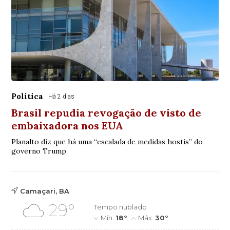
Política
Há 2 dias
Brasil repudia revogação de visto de
embaixadora nos EUA
Planalto diz que há uma “escalada de medidas hostis” do
governo Trump
Camaçari, BA
29°
Tempo nublado
Mín.
18°
Máx.
30°