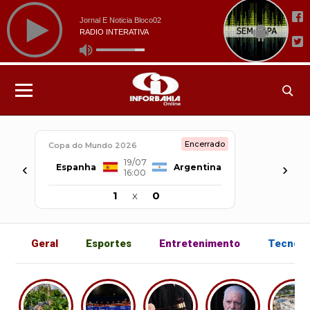
Encerrado
Copa do Mundo 2026
19/07
‹
›
Espanha
Argentina
16:00
1
x
0
Geral
Esportes
Entretenimento
Tecnolo