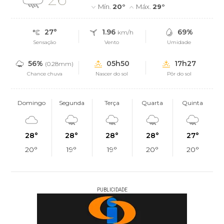
Mín.
20°
Máx.
29°
27°
1.96
69%
km/h
Sensação
Vento
Umidade
56%
05h50
17h27
(0.28mm)
Chance chuva
Nascer do sol
Pôr do sol
Domingo
Segunda
Terça
Quarta
Quinta
28°
28°
28°
28°
27°
20°
19°
19°
20°
20°
PUBLICIDADE