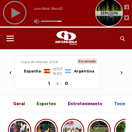
Encerrado
Copa do Mundo 2026
19/07
‹
›
Espanha
Argentina
16:00
1
x
0
Geral
Esportes
Entretenimento
Tecnolo