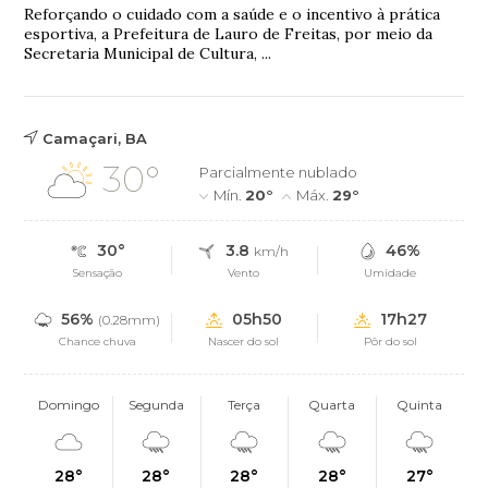
Reforçando o cuidado com a saúde e o incentivo à prática
esportiva, a Prefeitura de Lauro de Freitas, por meio da
Secretaria Municipal de Cultura, ...
Camaçari, BA
30°
Parcialmente nublado
Mín.
20°
Máx.
29°
30°
3.8
46%
km/h
Sensação
Vento
Umidade
56%
05h50
17h27
(0.28mm)
Chance chuva
Nascer do sol
Pôr do sol
Domingo
Segunda
Terça
Quarta
Quinta
28°
28°
28°
28°
27°