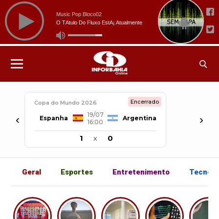
Encerrado
Copa do Mundo 2026
19/07
‹
›
Espanha
Argentina
16:00
1
x
0
Geral
Esportes
Entretenimento
Tecnolo