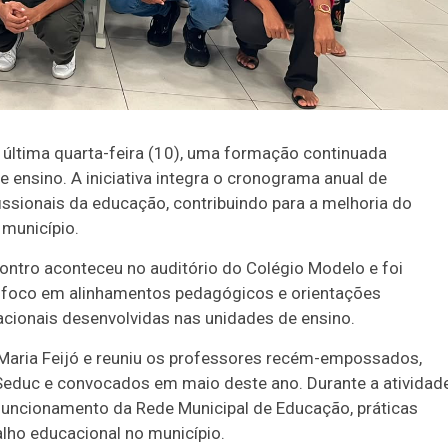
a última quarta-feira (10), uma formação continuada
 ensino. A iniciativa integra o cronograma anual de
fissionais da educação, contribuindo para a melhoria do
município.
ontro aconteceu no auditório do Colégio Modelo e foi
m foco em alinhamentos pedagógicos e orientações
ionais desenvolvidas nas unidades de ensino.
Duplasena
 Maria Feijó e reuniu os professores recém-empossados,
Seduc e convocados em maio deste ano. Durante a atividade
8/26)
Concurso 2992 (05/08/26)
funcionamento da Rede Municipal de Educação, práticas
2
27
33
10
14
16
21
30
31
lho educacional no município.