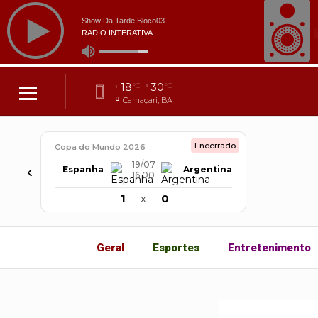
18
30
°C
°C
Camaçari, BA
Encerrado
Copa do Mundo 2026
19/07
‹
Espanha
Argentina
16:00
1
x
0
Geral
Esportes
Entretenimento