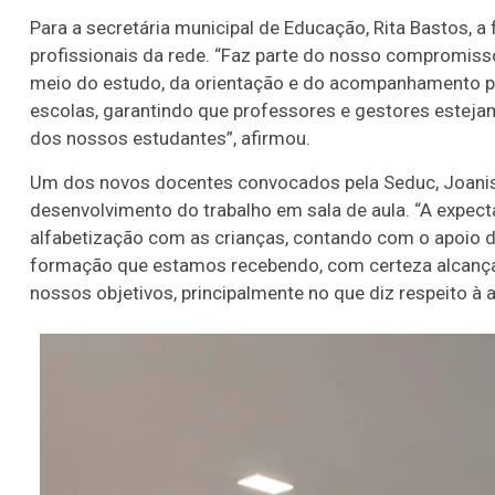
20
22
23
24
35
36
43
49
5
Para a secretária municipal de Educação, Rita Bastos, 
profissionais da rede. “Faz parte do nosso compromiss
25
63
64
65
70
meio do estudo, da orientação e do acompanhamento pe
escolas, garantindo que professores e gestores estej
er detalhes
Ver detalhes
dos nossos estudantes”, afirmou.
Um dos novos docentes convocados pela Seduc, Joanis F
desenvolvimento do trabalho em sala de aula. “A expecta
alfabetização com as crianças, contando com o apoio d
formação que estamos recebendo, com certeza alcançar
nossos objetivos, principalmente no que diz respeito à a