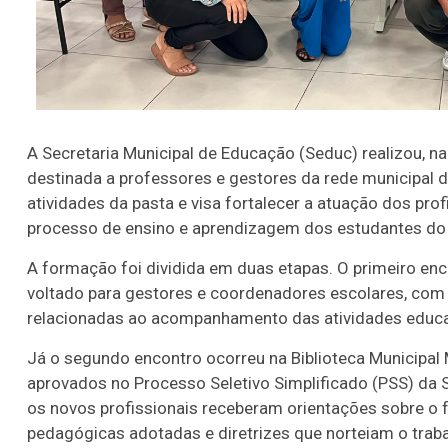
A Secretaria Municipal de Educação (Seduc) realizou, n
destinada a professores e gestores da rede municipal de
atividades da pasta e visa fortalecer a atuação dos pro
processo de ensino e aprendizagem dos estudantes do 
A formação foi dividida em duas etapas. O primeiro enc
voltado para gestores e coordenadores escolares, co
relacionadas ao acompanhamento das atividades educac
Lotofácil
Lotomania
Já o segundo encontro ocorreu na Biblioteca Municipal
aprovados no Processo Seletivo Simplificado (PSS) da 
o 3755 (06/08/26)
Concurso 2959 (05/0
os novos profissionais receberam orientações sobre o 
07
08
09
11
05
08
10
12
2
pedagógicas adotadas e diretrizes que norteiam o traba