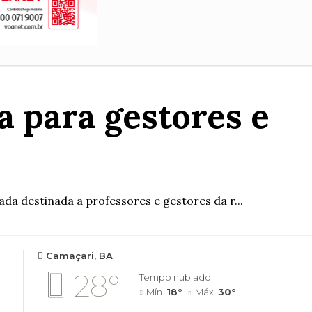
 para gestores e
ada destinada a professores e gestores da r...
Camaçari, BA
28°
Tempo nublado
Mín.
18°
Máx.
30°