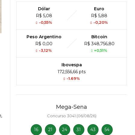
Dólar
Euro
R$ 5,08
R$ 5,88
-0,55%
-0,20%
Peso Argentino
Bitcoin
R$ 0,00
R$ 348,756,80
-3,12%
+0,51%
Ibovespa
172,556,66 pts
-1.69%
Mega-Sena
,
Concurso 3041 (06/08/26)
16
21
24
31
43
54