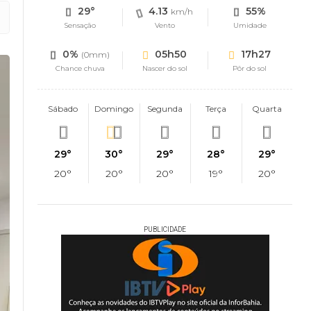
29°
4.13
55%
km/h
Sensação
Vento
Umidade
0%
05h50
17h27
(0mm)
Chance chuva
Nascer do sol
Pôr do sol
Sábado
Domingo
Segunda
Terça
Quarta
29°
30°
29°
28°
29°
20°
20°
20°
19°
20°
PUBLICIDADE